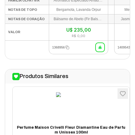
Aromático Especiado Amadeirado
FAMÍLIA OLFATIVA
Bergamota, Lavanda Orpur
Menta,
NOTAS DE TOPO
Bálsamo de Abeto (Fir Balsam), Açafrão
Jasmim e
NOTAS DE CORAÇÃO
U$
235,00
I
VALOR
R$ 0,00
1368956
1409543
Produtos Similares
Perfume Maison Crivelli Fleur Diamantine Eau de Parfu
m Unissex 100ml