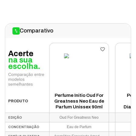
Comparativo
Acerte
na sua
escolha.
Comparação entre
modelos
semelhantes
Perfume Initio Oud For
Per
Greatness Neo Eau de
Cr
PRODUTO
Parfum Unissex 90ml
Diama
Par
Oud For Greatness Neo
Fle
EDIÇÃO
Eau de Parfum
E
CONCENTRAÇÃO