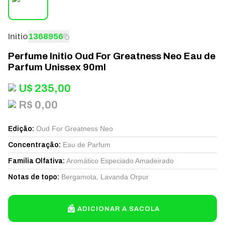
Initio
1368956
Perfume Initio Oud For Greatness Neo Eau de
Parfum Unissex 90ml
U$
235,00
R$ 0,00
Oud For Greatness Neo
Edição
:
Eau de Parfum
Concentração
:
Aromático Especiado Amadeirado
Família Olfativa
:
Bergamota, Lavanda Orpur
Notas de topo
:
ADICIONAR A SACOLA