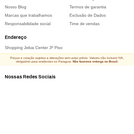
Nosso Blog
Termos de garantia
Marcas que trabalhamos
Exclusão de Dados
Responsabilidade social
Time de vendas
Endereço
Shopping Jebai Center 3º Piso
Preços e cotação sujeitos a alterações sem aviso prévio. Valores não incluem IVA,
obrigatório para residentes no Paraguai.
Não fazemos entrega no Brasil.
Nossas Redes Sociais
Acompanhe todas as novidades
Atacado Connect ® Todos os direitos reservados 2026