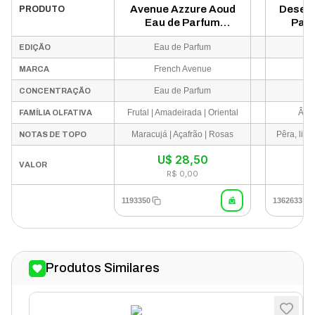
Avenue Azzure Aoud
Desert
PRODUTO
Eau de Parfum
Parf
Masculino 100ml
Eau de Parfum
D
EDIÇÃO
French Avenue
MARCA
Eau de Parfum
Ea
CONCENTRAÇÃO
Frutal | Amadeirada | Oriental
Âmba
FAMÍLIA OLFATIVA
Maracujá | Açafrão | Rosas
NOTAS DE TOPO
U$
28,50
I
VALOR
R$ 0,00
1193350
1362633
Produtos Similares