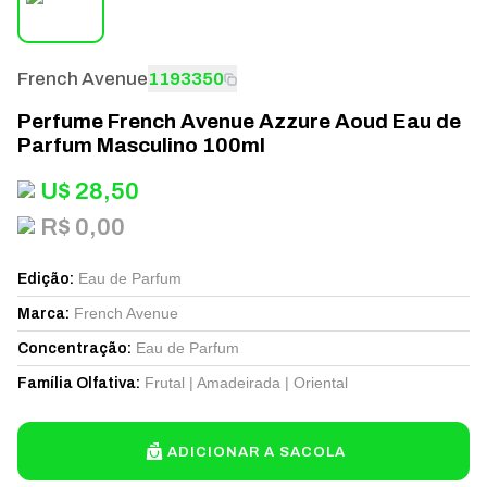
French Avenue
1193350
Perfume French Avenue Azzure Aoud Eau de
Parfum Masculino 100ml
U$
28,50
R$ 0,00
Eau de Parfum
Edição
:
French Avenue
Marca
:
Eau de Parfum
Concentração
:
Frutal | Amadeirada | Oriental
Família Olfativa
:
ADICIONAR A SACOLA