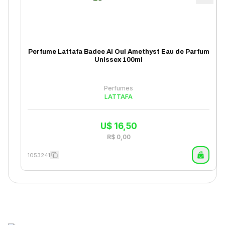
Perfume Lattafa Badee Al Oul Amethyst Eau de Parfum
Unissex 100ml
Perfumes
LATTAFA
U$
16,50
R$
0,00
1053241