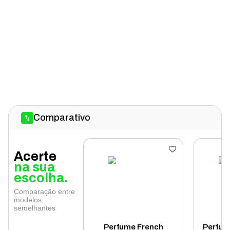
Comparativo
Acerte
na sua
escolha.
Comparação entre
modelos
semelhantes
Perfume French
Perfum