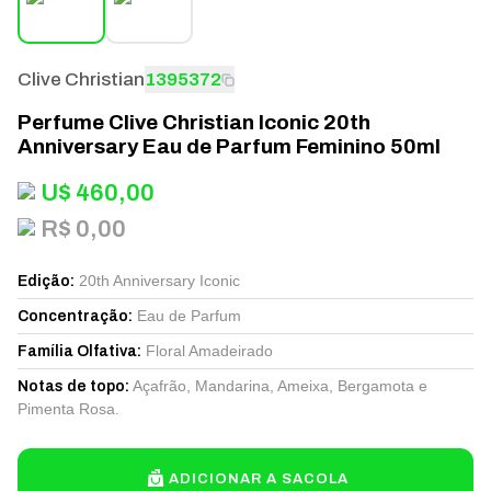
Clive Christian
1395372
Perfume Clive Christian Iconic 20th
Anniversary Eau de Parfum Feminino 50ml
U$
460,00
R$ 0,00
20th Anniversary Iconic
Edição
:
Eau de Parfum
Concentração
:
Floral Amadeirado
Família Olfativa
:
Açafrão, Mandarina, Ameixa, Bergamota e
Notas de topo
:
Pimenta Rosa.
ADICIONAR A SACOLA