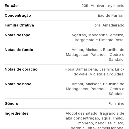
Edição
20th Anniversary Iconic
Concentração
Eau de Parfum
Família Olfativa
Floral Amadeirado
Notas de topo
Açafrão, Mandarina, Ameixa,
Bergamota e Pimenta Rosa.
Notas de fundo
Âmbar, Almíscar, Baunilha de
Madagascar, Patchouli, Cedro e
Sândalo.
Notas de coração
Rosa Damascena, Jasmim, Lírio-
do-vale, Violeta e Orquídea.
Notas de base
Âmbar, Almíscar, Baunilha de
Madagascar, Patchouli, Cedro e
Sândalo.
Gênero
Feminino
Ingredientes
Álcool desnatado, fragrância de
alta concentração, água, linalol,
limoneno, bencil salicilato,
geraniol, alfa-isometil ionona.