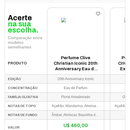
Acerte
na sua
escolha.
Comparação entre
modelos
semelhantes
Perfume Clive
Per
Christian Iconic 20th
Crivel
PRODUTO
Anniversary Eau de
Extr
Parfum Feminino 50ml
Un
20th Anniversary Iconic
EDIÇÃO
Eau de Parfum
Ext
CONCENTRAÇÃO
Floral Amadeirado
Orie
FAMÍLIA OLFATIVA
Açafrão, Mandarina, Ameixa, Bergamota e Pimenta Rosa.
NOTAS DE TOPO
Âmbar, Almíscar, Baunilha de Madagascar, Patchouli, Cedro e Sândalo.
NOTAS DE FUNDO
U$
460,00
VALOR