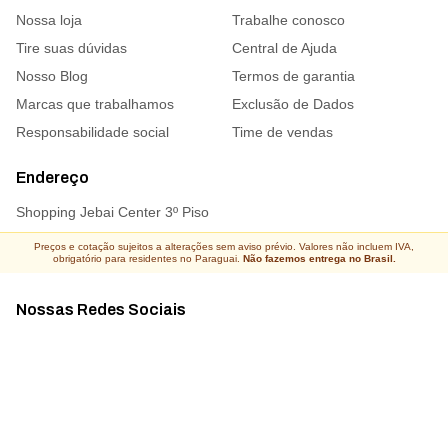
Nossa loja
Trabalhe conosco
Tire suas dúvidas
Central de Ajuda
Nosso Blog
Termos de garantia
Marcas que trabalhamos
Exclusão de Dados
Responsabilidade social
Time de vendas
Endereço
Shopping Jebai Center 3º Piso
Preços e cotação sujeitos a alterações sem aviso prévio. Valores não incluem IVA,
obrigatório para residentes no Paraguai.
Não fazemos entrega no Brasil.
Nossas Redes Sociais
Acompanhe todas as novidades
Atacado Connect ® Todos os direitos reservados 2026