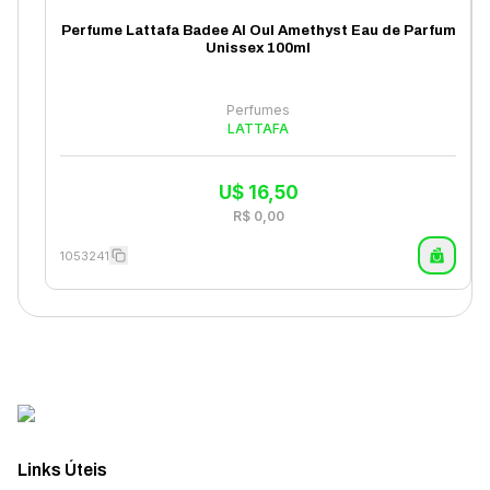
Perfume Lattafa Badee Al Oul Amethyst Eau de Parfum
Unissex 100ml
Perfumes
LATTAFA
U$
16,50
R$
0,00
1053241
Links Úteis