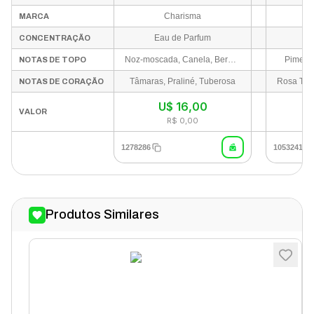
Charisma
MARCA
Eau de Parfum
E
CONCENTRAÇÃO
Noz-moscada, Canela, Bergamota
Piment
NOTAS DE TOPO
Tâmaras, Praliné, Tuberosa
NOTAS DE CORAÇÃO
U$
16,00
VALOR
R$ 0,00
1278286
1053241
Produtos Similares