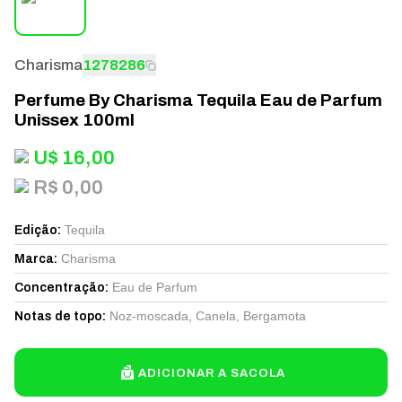
Charisma
1278286
Perfume By Charisma Tequila Eau de Parfum
Unissex 100ml
U$
16,00
R$ 0,00
Tequila
Edição
:
Charisma
Marca
:
Eau de Parfum
Concentração
:
Noz-moscada, Canela, Bergamota
Notas de topo
:
ADICIONAR A SACOLA