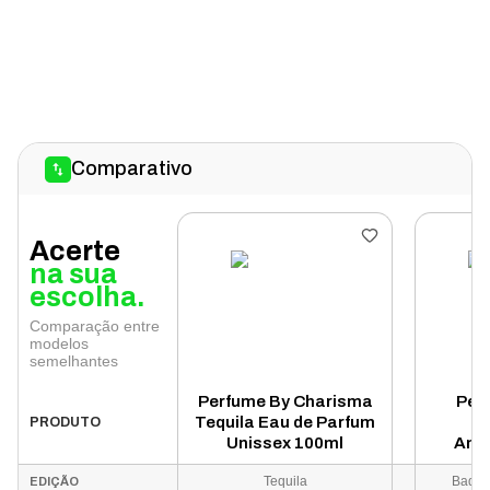
Comparativo
Acerte
na sua
escolha.
Comparação entre
modelos
semelhantes
Perfume By Charisma
Per
Tequila Eau de Parfum
Ba
PRODUTO
Unissex 100ml
Ame
Parfum
Tequila
Bade'
EDIÇÃO