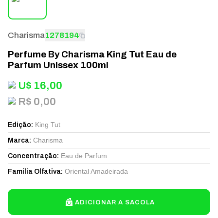
Charisma
1278194
Perfume By Charisma King Tut Eau de
Parfum Unissex 100ml
U$
16,00
R$ 0,00
King Tut
Edição
:
Charisma
Marca
:
Eau de Parfum
Concentração
:
Oriental Amadeirada
Família Olfativa
:
ADICIONAR A SACOLA