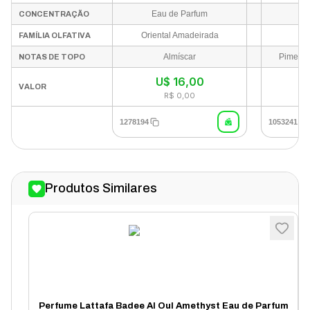
Eau de Parfum
Ea
CONCENTRAÇÃO
Oriental Amadeirada
FAMÍLIA OLFATIVA
Almíscar
Pimenta
NOTAS DE TOPO
U$
16,00
VALOR
R$ 0,00
1278194
1053241
Produtos Similares
Perfume Lattafa Badee Al Oul Amethyst Eau de Parfum