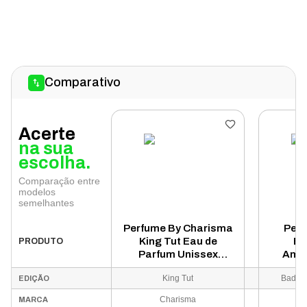
Comparativo
Acerte
na sua
escolha.
Comparação entre
modelos
semelhantes
Perfume By Charisma
Perf
King Tut Eau de
Ba
PRODUTO
Parfum Unissex
Amet
100ml
Par
King Tut
Bade'e
EDIÇÃO
Charisma
MARCA