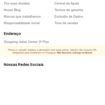
Tire suas dúvidas
Central de Ajuda
Nosso Blog
Termos de garantia
Marcas que trabalhamos
Exclusão de Dados
Responsabilidade social
Time de vendas
Endereço
Shopping Jebai Center 3º Piso
Preços e cotação sujeitos a alterações sem aviso prévio. Valores não incluem IVA,
obrigatório para residentes no Paraguai.
Não fazemos entrega no Brasil.
Nossas Redes Sociais
Acompanhe todas as novidades
Atacado Connect ® Todos os direitos reservados 2026