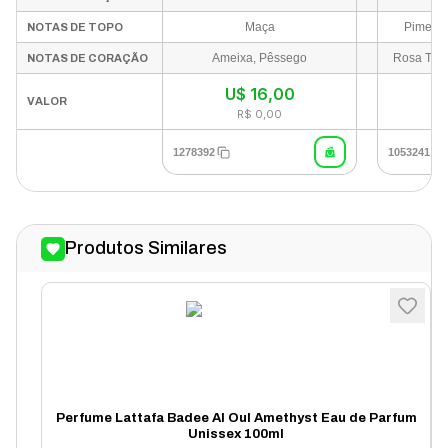
Maça
Pimenta
NOTAS DE TOPO
Ameixa, Pêssego
NOTAS DE CORAÇÃO
U$
16,00
VALOR
R$ 0,00
1278392
1053241
Produtos Similares
Perfume Lattafa Badee Al Oul Amethyst Eau de Parfum
Unissex 100ml