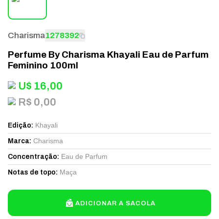
Charisma
1278392
Perfume By Charisma Khayali Eau de Parfum
Feminino 100ml
U$
16,00
R$ 0,00
Khayali
Edição
:
Charisma
Marca
:
Eau de Parfum
Concentração
:
Maça
Notas de topo
:
ADICIONAR A SACOLA