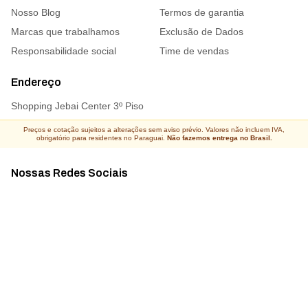
Nosso Blog
Termos de garantia
Marcas que trabalhamos
Exclusão de Dados
Responsabilidade social
Time de vendas
Endereço
Shopping Jebai Center 3º Piso
Preços e cotação sujeitos a alterações sem aviso prévio. Valores não incluem IVA,
obrigatório para residentes no Paraguai.
Não fazemos entrega no Brasil.
Nossas Redes Sociais
Acompanhe todas as novidades
Atacado Connect ® Todos os direitos reservados 2026