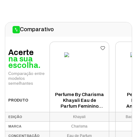
Comparativo
Acerte
na sua
escolha.
Comparação entre
modelos
semelhantes
Perfume By Charisma
Perf
Khayali Eau de
Ba
PRODUTO
Parfum Feminino
Amet
100ml
Parfum
Khayali
Bade'e
EDIÇÃO
Charisma
MARCA
Eau de Parfum
Ea
CONCENTRAÇÃO