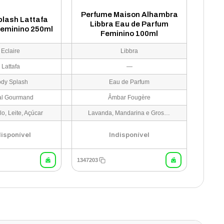
Perfume Maison Alhambra
plash Lattafa
Libbra Eau de Parfum
Feminino 250ml
Feminino 100ml
Eclaire
Libbra
Lattafa
—
dy Splash
Eau de Parfum
al Gourmand
Âmbar Fougère
o, Leite, Açúcar
Lavanda, Mandarina e Groselha
disponível
Indisponível
1347203