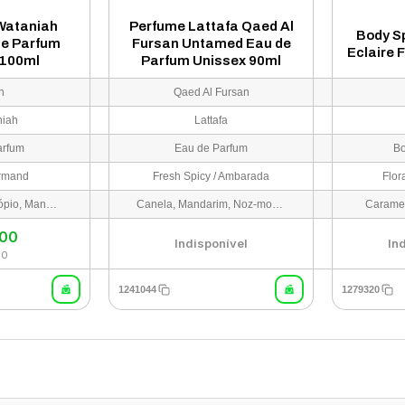
Wataniah
Perfume Lattafa Qaed Al
Body S
de Parfum
Fursan Untamed Eau de
Eclaire 
 100ml
Parfum Unissex 90ml
n
Qaed Al Fursan
niah
Lattafa
arfum
Eau de Parfum
Bo
urmand
Fresh Spicy / Ambarada
Flor
Orquídea, Heliotrópio, Mandarina, Bergamota
Canela, Mandarim, Noz-moscada e Cardamomo
Caramel
,00
Indisponível
In
00
1241044
1279320