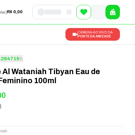
lar
|
R$ 0,00
CÂMERA AO VIVO DA
PONTE DA AMIZADE
1264715
 Al Wataniah Tibyan Eau de
Feminino 100ml
00
0
niah