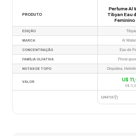
Perfume Al 
Tibyan Eau 
PRODUTO
Feminino
Tibya
EDIÇÃO
Al Wata
MARCA
Eau de P
CONCENTRAÇÃO
Floral-go
FAMÍLIA OLFATIVA
NOTAS DE TOPO
U$
11
VALOR
R$ 0,
1264715