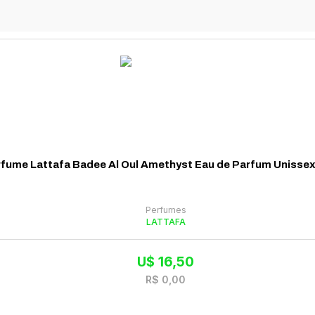
fume Lattafa Badee Al Oul Amethyst Eau de Parfum Unisse
Perfumes
LATTAFA
U$
16,50
R$
0,00