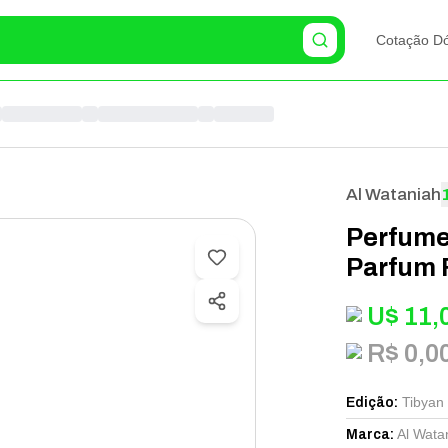
Cotação Dó
Al Wataniah
Perfume
Parfum 
U$
11,
R$ 0,0
Tibyan
Edição
:
Al Wata
Marca
: