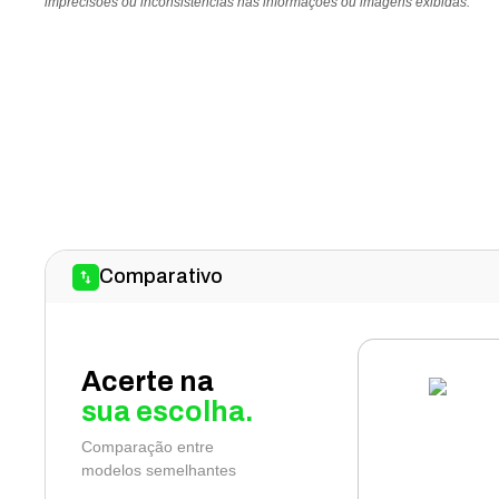
imprecisões ou inconsistências nas informações ou imagens exibidas.
Comparativo
Acerte na
sua escolha.
Comparação entre
modelos semelhantes