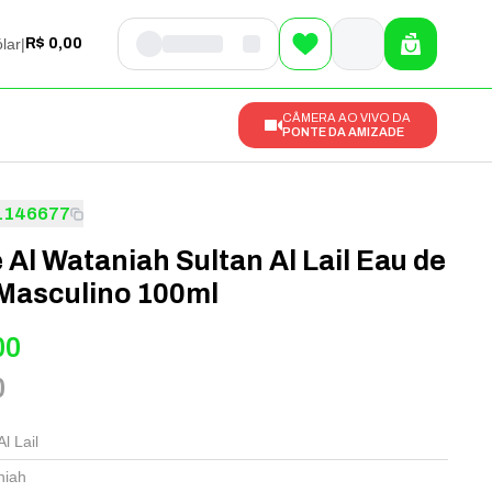
lar
|
R$ 0,00
CÂMERA AO VIVO DA
PONTE DA AMIZADE
1146677
Al Wataniah Sultan Al Lail Eau de
Masculino 100ml
00
0
l Lail
niah