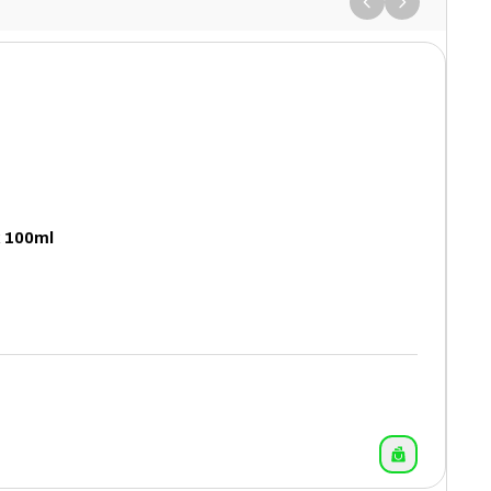
x 100ml
12