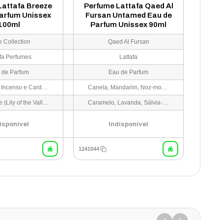
Lattafa Breeze
Perfume Lattafa Qaed Al
arfum Unissex
Fursan Untamed Eau de
100ml
Parfum Unissex 90ml
e Collection
Qaed Al Fursan
afa Perfumes
Lattafa
 de Parfum
Eau de Parfum
Bergamota, Incenso e Cardamomo
Canela, Mandarim, Noz-moscada e Cardamomo
Lírio-do-vale (Lily of the Valley) e Cyclamen
Caramelo, Lavanda, Sálvia-esclareia, Gerânio e Cipreste
isponível
Indisponível
1241044