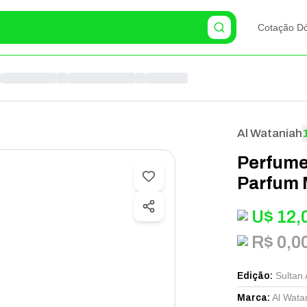
Cotação Dó
Al Wataniah
Perfume 
Parfum 
U$
12,
R$ 0,0
Sultan A
Edição
:
Al Wata
Marca
: