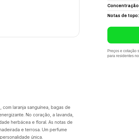
Concentração
Notas de topo
:
Preços e cotação s
para residentes n
po, com laranja sanguínea, bagas de
e energizante. No coração, a lavanda,
dade herbácea e floral. As notas de
madeirada e terrosa. Um perfume
personalidade única.