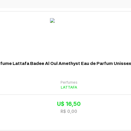
fume Lattafa Badee Al Oul Amethyst Eau de Parfum Unisse
Perfumes
LATTAFA
U$
16,50
R$
0,00