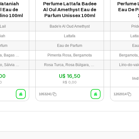
Wataniah
Perfume Lattafa Badee
Perfume 
il Eau de
Al Oul Amethyst Eau de
Eau De P
lino 100ml
Parfum Unissex 100ml
Lail
Bade'e Al Oud Amethyst
Prid
iah
Lattafa
Latt
rfum
Eau de Parfum
Eau
Laranja Sanguínea, Bagas de Zimbro, Cítricos, Limão Siciliano
Pimenta Rosa, Bergamota
Lavanda, Pimentão, Sálvia Esclaréia, Gerânio
Rosa Turca, Rosa Búlgara, Jasmim
,00
U$
16,50
Ind
0
R$ 0,00
1053241
1202014