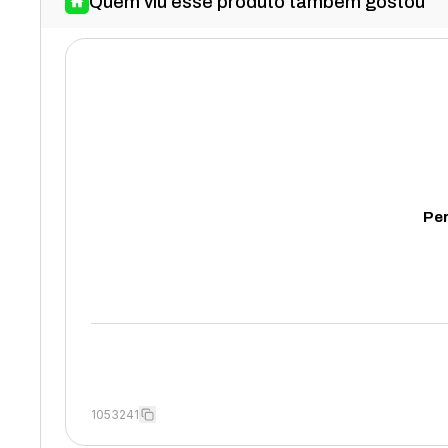
Quem viu esse produto também gostou
Per
1053241