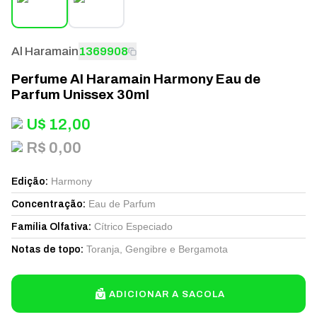
Al Haramain
1369908
Perfume Al Haramain Harmony Eau de
Parfum Unissex 30ml
U$
12,00
R$ 0,00
Harmony
Edição
:
Eau de Parfum
Concentração
:
Cítrico Especiado
Família Olfativa
:
Toranja, Gengibre e Bergamota
Notas de topo
:
ADICIONAR A SACOLA