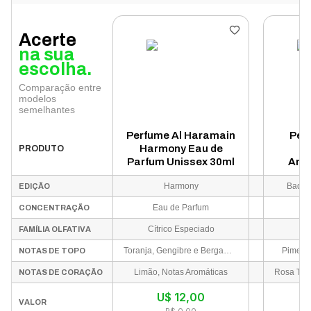
Acerte
na sua
escolha.
Comparação entre
modelos
semelhantes
Perfume Al Haramain
Per
Harmony Eau de
Ba
PRODUTO
Parfum Unissex 30ml
Ame
Parfum
Harmony
Bade'
EDIÇÃO
Eau de Parfum
E
CONCENTRAÇÃO
Cítrico Especiado
FAMÍLIA OLFATIVA
Toranja, Gengibre e Bergamota
Piment
NOTAS DE TOPO
Limão, Notas Aromáticas
NOTAS DE CORAÇÃO
U$
12,00
VALOR
R$ 0,00