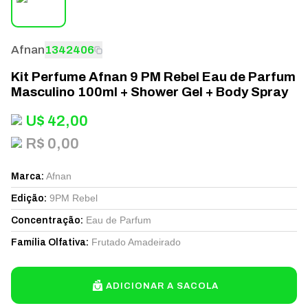
Afnan
1342406
Kit Perfume Afnan 9 PM Rebel Eau de Parfum
Masculino 100ml + Shower Gel + Body Spray
U$
42,00
R$ 0,00
Afnan
Marca
:
9PM Rebel
Edição
:
Eau de Parfum
Concentração
:
Frutado Amadeirado
Família Olfativa
:
ADICIONAR A SACOLA