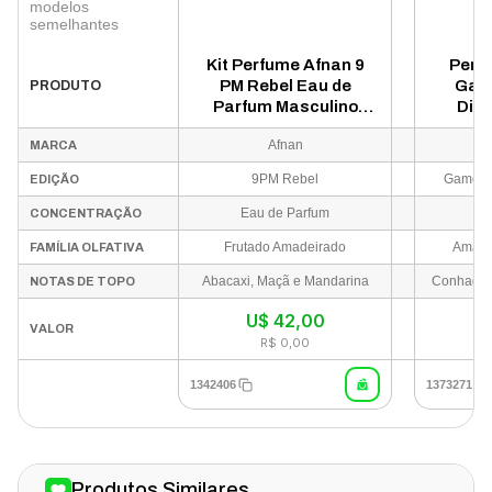
modelos
semelhantes
Kit Perfume Afnan 9
Perfu
PM Rebel Eau de
Gam
PRODUTO
Parfum Masculino
Dia
100ml + Shower Gel +
Parfum
Afnan
MARCA
Body Spray
9PM Rebel
Game o
EDIÇÃO
Eau de Parfum
Ea
CONCENTRAÇÃO
Frutado Amadeirado
Amade
FAMÍLIA OLFATIVA
Abacaxi, Maçã e Mandarina
NOTAS DE TOPO
U$
42,00
VALOR
R$ 0,00
1342406
1373271
Produtos Similares