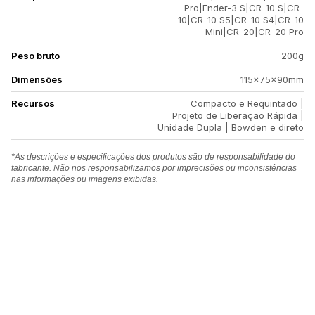
Pro|Ender-3 S|CR-10 S|CR-
10|CR-10 S5|CR-10 S4|CR-10
Mini|CR-20|CR-20 Pro
Peso bruto
200g
Dimensões
115×75×90mm
Recursos
Compacto e Requintado |
Projeto de Liberação Rápida |
Unidade Dupla | Bowden e direto
*As descrições e especificações dos produtos são de responsabilidade do
fabricante. Não nos responsabilizamos por imprecisões ou inconsistências
nas informações ou imagens exibidas.