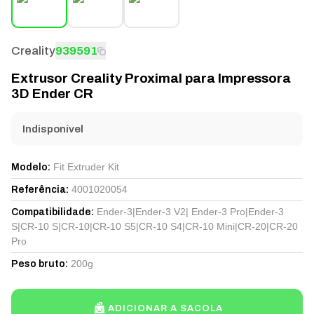
Creality
939591
Extrusor Creality Proximal para Impressora
3D Ender CR
Indisponível
Fit Extruder Kit
Modelo
:
4001020054
Referência
:
Ender-3|Ender-3 V2| Ender-3 Pro|Ender-3
Compatibilidade
:
S|CR-10 S|CR-10|CR-10 S5|CR-10 S4|CR-10 Mini|CR-20|CR-20
Pro
200g
Peso bruto
:
ADICIONAR A SACOLA