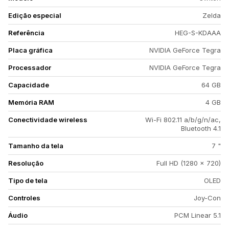
Edição especial
Zelda
Referência
HEG-S-KDAAA
Placa gráfica
NVIDIA GeForce Tegra
Processador
NVIDIA GeForce Tegra
Capacidade
64 GB
Memória RAM
4 GB
Conectividade wireless
Wi-Fi 802.11 a/b/g/n/ac,
Bluetooth 4.1
Tamanho da tela
7 "
Resolução
Full HD (1280 x 720)
Tipo de tela
OLED
Controles
Joy-Con
Áudio
PCM Linear 5.1