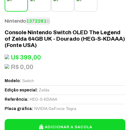
Nintendo
1372281
Console Nintendo Switch OLED The Legend
of Zelda 64GB UK - Dourado (HEG-S-KDAAA)
(Fonte USA)
U$
399,00
R$ 0,00
Switch
Modelo
:
Zelda
Edição especial
:
HEG-S-KDAAA
Referência
:
NVIDIA GeForce Tegra
Placa gráfica
:
ADICIONAR A SACOLA