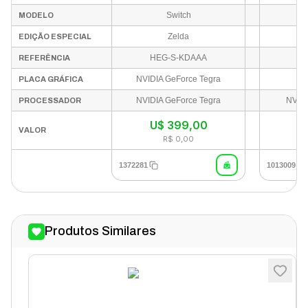
UK - Dourado (HEG-S-
Switch
S
MODELO
KDAAA) (Fonte USA)
Zelda
EDIÇÃO ESPECIAL
HEG-S-KDAAA
H
REFERÊNCIA
NVIDIA GeForce Tegra
PLACA GRÁFICA
NVIDIA GeForce Tegra
NVIDI
PROCESSADOR
U$
399,00
U
VALOR
R$ 0,00
1372281
1013009
Produtos Similares