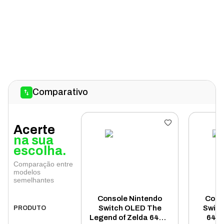
Comparativo
Acerte
na sua
escolha.
Comparação entre
modelos
semelhantes
Console Nintendo
Cons
Switch OLED The
Switc
PRODUTO
Legend of Zelda 64GB
64GB