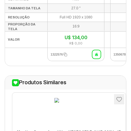
27.0 "
TAMANHO DA TELA
Full HD 1920 x 1080
RESOLUÇÃO
PROPORÇÃO DA
16:9
TELA
U$
134,00
In
VALOR
R$ 0,00
1322576
1350678
Produtos Similares