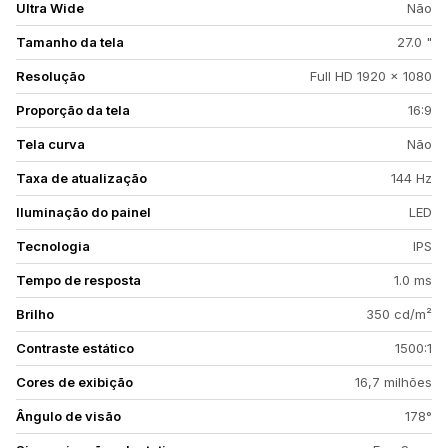
Ultra Wide
Não
Tamanho da tela
27.0 "
Resolução
Full HD 1920 x 1080
Proporção da tela
16:9
Tela curva
Não
Taxa de atualização
144 Hz
Iluminação do painel
LED
Tecnologia
IPS
Tempo de resposta
1.0 ms
Brilho
350 cd/m²
Contraste estático
1500:1
Cores de exibição
16,7 milhões
Ângulo de visão
178°