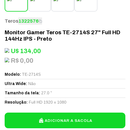
Teros
1322576
Monitor Gamer Teros TE-2714S 27" Full HD
144Hz IPS - Preto
U$
134,00
R$ 0,00
TE-2714S
Modelo
:
Não
Ultra Wide
:
27.0 "
Tamanho da tela
:
Full HD 1920 x 1080
Resolução
:
ADICIONAR A SACOLA