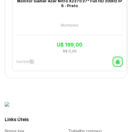
Monitor Gamer Acer Nitro XZ270 27" Full HD 200Hz IP
S - Preto
Monitores
U$
199,00
R$
0,00
1347210
Links Úteis
Nossa loja
Trabalhe conosco