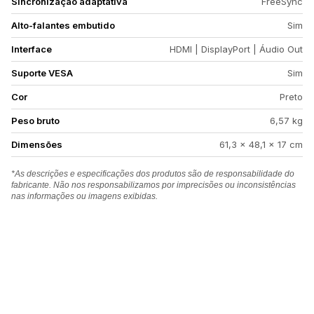
Sincronização adaptativa
FreeSync
Alto-falantes embutido
Sim
Interface
HDMI | DisplayPort | Áudio Out
Suporte VESA
Sim
Cor
Preto
Peso bruto
6,57 kg
Dimensões
61,3 x 48,1 x 17 cm
*As descrições e especificações dos produtos são de responsabilidade do
fabricante. Não nos responsabilizamos por imprecisões ou inconsistências
nas informações ou imagens exibidas.