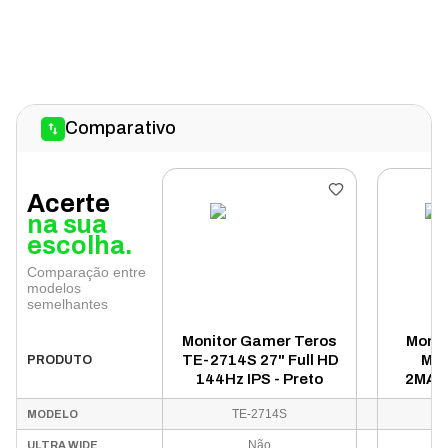
Comparativo
Acerte
na sua
escolha.
Comparação entre
modelos
semelhantes
Monitor Gamer Teros
Monit
TE-2714S 27" Full HD
MAG
PRODUTO
144Hz IPS - Preto
2MAG2
HD 240
TE-2714S
MODELO
Não
ULTRA WIDE