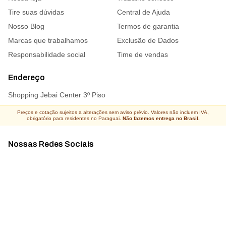
Tire suas dúvidas
Central de Ajuda
Nosso Blog
Termos de garantia
Marcas que trabalhamos
Exclusão de Dados
Responsabilidade social
Time de vendas
Endereço
Shopping Jebai Center 3º Piso
Preços e cotação sujeitos a alterações sem aviso prévio. Valores não incluem IVA,
obrigatório para residentes no Paraguai.
Não fazemos entrega no Brasil.
Nossas Redes Sociais
Acompanhe todas as novidades
Atacado Connect ® Todos os direitos reservados 2026