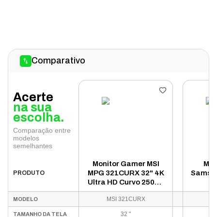
Comparativo
Acerte
na sua
escolha.
Comparação entre
modelos
semelhantes
Monitor Gamer MSI
Mon
MPG 321CURX 32" 4K
Samsun
PRODUTO
Ultra HD Curvo 250Hz
OLED - Preto
LS55
MSI 321CURX
O
MODELO
49
Ultr
32 "
TAMANHO DA TELA