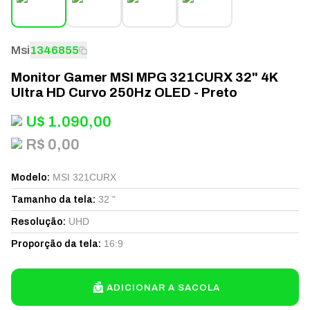
Msi
1346855
Monitor Gamer MSI MPG 321CURX 32" 4K
Ultra HD Curvo 250Hz OLED - Preto
U$
1.090,00
R$ 0,00
MSI 321CURX
Modelo
:
32 "
Tamanho da tela
:
UHD
Resolução
:
16:9
Proporção da tela
:
ADICIONAR A SACOLA