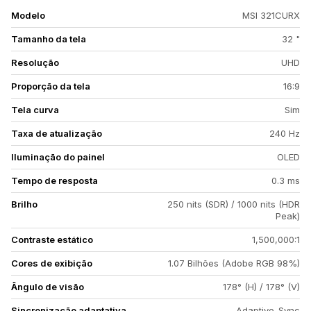
Modelo
MSI 321CURX
Tamanho da tela
32 "
Resolução
UHD
Proporção da tela
16:9
Tela curva
Sim
Taxa de atualização
240 Hz
Iluminação do painel
OLED
Tempo de resposta
0.3 ms
Brilho
250 nits (SDR) / 1000 nits (HDR
Peak)
Contraste estático
1,500,000:1
Cores de exibição
1.07 Bilhões (Adobe RGB 98%)
Ângulo de visão
178° (H) / 178° (V)
Sincronização adaptativa
Adaptive-Sync