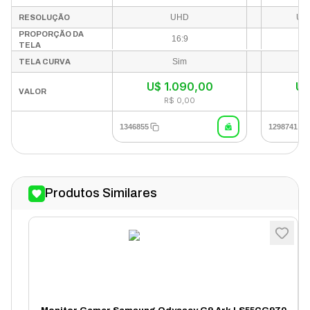
165Hz
UHD
UH
RESOLUÇÃO
PROPORÇÃO DA
16:9
TELA
Sim
TELA CURVA
U$
1.090,00
U
VALOR
R$ 0,00
1346855
1298741
Produtos Similares