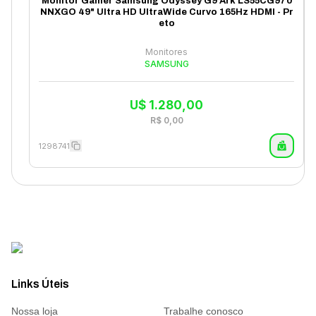
Monitor Gamer Samsung Odyssey G9 Ark LS55CG970
NNXGO 49" Ultra HD UltraWide Curvo 165Hz HDMI - Pr
eto
Monitores
SAMSUNG
U$
1.280,00
R$
0,00
1298741
Links Úteis
Nossa loja
Trabalhe conosco