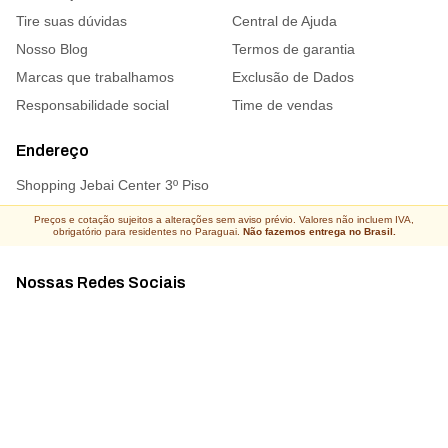
Tire suas dúvidas
Central de Ajuda
Nosso Blog
Termos de garantia
Marcas que trabalhamos
Exclusão de Dados
Responsabilidade social
Time de vendas
Endereço
Shopping Jebai Center 3º Piso
Preços e cotação sujeitos a alterações sem aviso prévio. Valores não incluem IVA,
obrigatório para residentes no Paraguai.
Não fazemos entrega no Brasil.
Nossas Redes Sociais
Acompanhe todas as novidades
Atacado Connect ® Todos os direitos reservados 2026