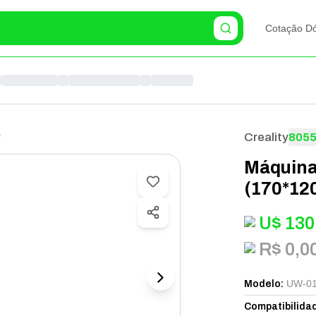
Cotação Dó
D
Creality
805
Máquina
(170*12
U$
130
R$ 0,0
UW-0
Modelo
:
Compatibilida