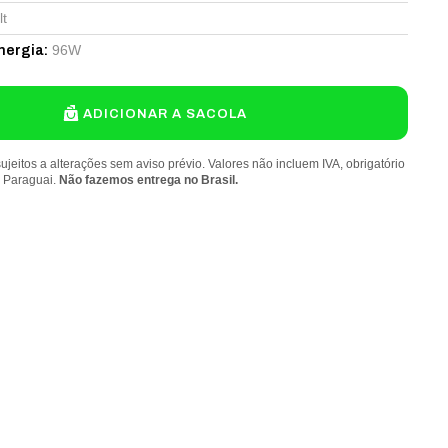
lt
96W
nergia
:
ADICIONAR A SACOLA
ujeitos a alterações sem aviso prévio. Valores não incluem IVA, obrigatório
o Paraguai.
Não fazemos entrega no Brasil.