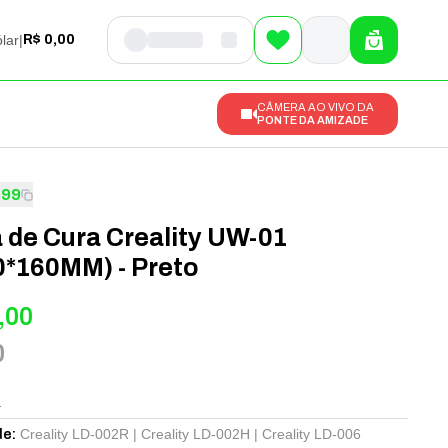
lar
|
R$ 0,00
CÂMERA AO VIVO DA
PONTE DA AMIZADE
599
 de Cura Creality UW-01
0*160MM) - Preto
,00
0
1
Creality LD-002R | Creality LD-002H | Creality LD-006
de
: