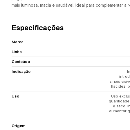
mais luminosa, macia e saudável. Ideal para complementar a ro
Especificações
Marca
Linha
Conteúdo
Indicação
I
intro
sinais visí
flacidez, 
Uso
Uso exclu
quantidade 
e seco. I
aumentar gr
Origem