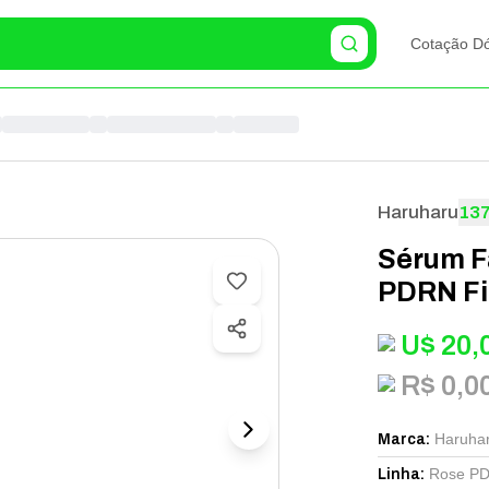
Cotação Dó
Haruharu
13
Sérum F
PDRN Fi
U$
20,
R$ 0,0
Haruha
Marca
:
Rose PD
Linha
: