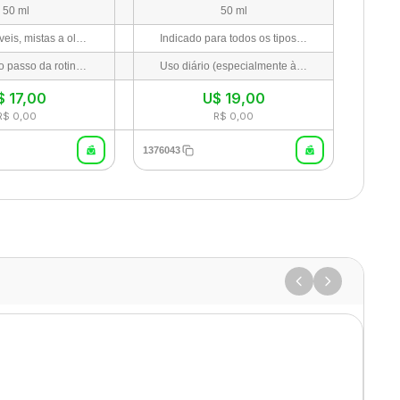
50 ml
50 ml
Peles sensíveis, mistas a oleosas, ou para quem busca um protetor solar físico leve e sem sensação pegajosa.
Indicado para todos os tipos de pele, incluindo peles sensíveis, acnéticas ou com poros obstruídos que necessitam de uma limpeza profunda e higiênica sem irritações.
Como último passo da rotina de cuidados pela manhã, aplique uma quantidade generosa uniformemente no rosto, pescoço e áreas expostas ao sol. Reaplique a cada 2-3 horas ou conforme necessário.
Uso diário (especialmente à noite como primeiro passo da dupla limpeza). Gire a embalagem no sentido horário para dispensar a quantidade desejada do produto moído/raciocinado de forma higiênica. Aplique no rosto seco e massageie suavemente para derreter a maquiagem e o protetor solar. Adicione um pouco de água morna para emulsionar e enxágue bem.
$
17,00
U$
19,00
R$ 0,00
R$ 0,00
1376043