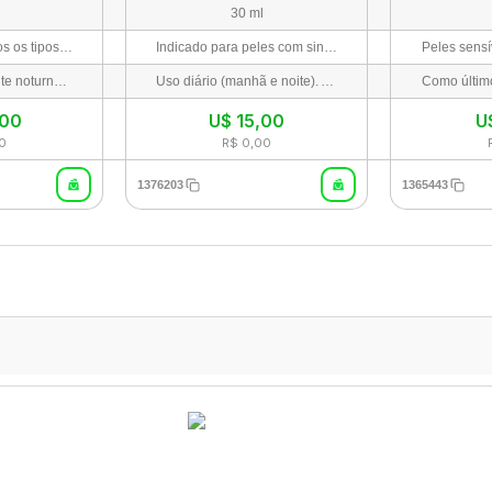
30 ml
Indicado para todos os tipos de pele (com introdução gradual), especialmente peles com sinais visíveis de envelhecimento, rugas profundas, flacidez, perda de elasticidade ou textura irregular.
Indicado para peles com sinais de envelhecimento, perda de firmeza, opacidade, rugas, linhas finas e tom desigual.
Uso exclusivamente noturno. Aplicar uma pequena quantidade (tamanho de uma ervilha) no rosto limpo e seco. Iniciar o uso de 2 a 3 vezes por semana e aumentar gradualmente. Uso obrigatório de protetor solar alto na manhã seguinte.
Uso diário (manhã e noite). Após limpar e tonificar o rosto, aplique de 2 a 3 gotas sobre a pele e espalhe suavemente até a completa absorção. Finalize com o seu creme hidratante habitual.
,00
U$
15,00
U
0
R$ 0,00
1376203
1365443