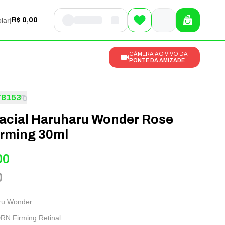
lar
|
R$ 0,00
CÂMERA AO VIVO DA
PONTE DA AMIZADE
78153
acial Haruharu Wonder Rose
rming 30ml
00
0
ru Wonder
RN Firming Retinal