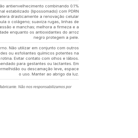
ão antienvelhecimento combinando 0.1%
nal estabilizado (lipossomado) com PDRN
celera drasticamente a renovação celular
mula o colágeno; suaviza rugas, linhas de
essão e manchas; melhora a firmeza e a
dade enquanto os antioxidantes do arroz
negro protegem a pele.
rno. Não utilizar em conjunto com outros
ides ou esfoliantes químicos potentes na
otina. Evitar contato com olhos e lábios.
endado para gestantes ou lactantes. Em
ermelhidão ou descamação leve, espace
o uso. Manter ao abrigo da luz.
 fabricante. Não nos responsabilizamos por