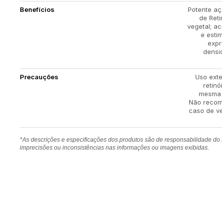
Benefícios
Potente aç
de Reti
vegetal; a
e esti
expr
densi
Precauções
Uso exte
retinó
mesma r
Não recom
caso de v
*As descrições e especificações dos produtos são de responsabilidade do
imprecisões ou inconsistências nas informações ou imagens exibidas.