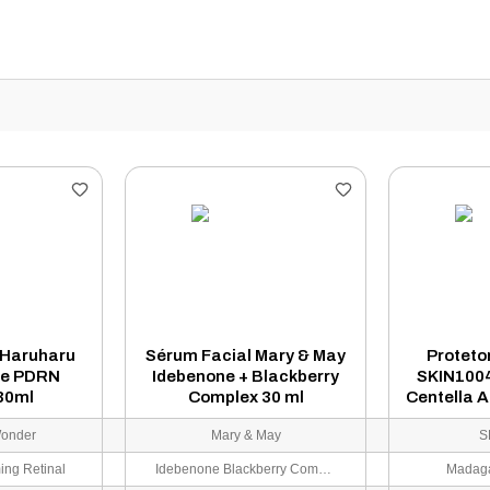
 Haruharu
Sérum Facial Mary & May
Proteto
se PDRN
Idebenone + Blackberry
SKIN100
30ml
Complex 30 ml
Centella A
Light 
Wonder
Mary & May
S
ng Retinal
Idebenone Blackberry Complex
Madaga