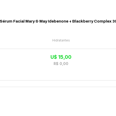
Sérum Facial Mary & May Idebenone + Blackberry Complex 3
Hidratantes
U$
15,00
R$
0,00