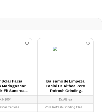
r Solar Facial
Bálsamo de Limpeza
4 Madagascar
Facial Dr. Althea Pore
ir-Fit Suncream
Refresh Grinding
FPS 50+ 50ml
Cleansing Balm 50ml
KIN1004
Dr. Althea
scar Centella
Pore Refresh Grinding Cleansing