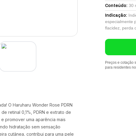
30 
Conteúdo
:
Ind
Indicação
:
especialmente p
flacidez, perda 
Preços e cotação s
para residentes n
izada! O Haruharu Wonder Rose PDRN
 de retinal 0,1%, PDRN e extrato de
ade e promover uma aparência mais
nando hidratação sem sensação
eira cutânea, contribui para uma pele