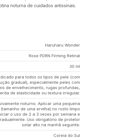
tina noturna de cuidados antissinais.
Haruharu Wonder
Rose PDRN Firming Retinal
30 ml
ndicado para todos os tipos de pele (com
dução gradual), especialmente peles com
veis de envelhecimento, rugas profundas,
perda de elasticidade ou textura irregular.
sivamente noturno. Aplicar uma pequena
(tamanho de uma ervilha) no rosto limpo
niciar o uso de 2 a 3 vezes por semana e
adualmente. Uso obrigatório de protetor
solar alto na manhã seguinte.
Coreia do Sul