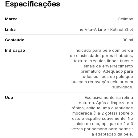
Especificações
Marca
Celimax
Linha
The Vita-A Line - Retinol Shot
Conteúdo
30 ml
Indicação
Indicado para pele com perda
de elasticidade, poros dilatados,
textura irregular, linhas finas e
sinais de envelhecimento
prematuro. Adequado para
todos os tipos de pele que
buscam renovação celular com
suavidade.
Uso
Exclusivamente na rotina
noturna. Após a limpeza e o
tônico, aplique uma quantidade
moderada (1 a 2 gotas) sobre o
rosto e espalhe suavemente. No
início do uso, aplique de 2 a 3
vezes por semana para permitir
a adaptação da pele,