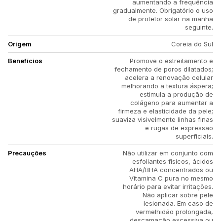
aumentando a frequência
gradualmente. Obrigatório o uso
de protetor solar na manhã
seguinte.
Origem
Coreia do Sul
Benefícios
Promove o estreitamento e
fechamento de poros dilatados;
acelera a renovação celular
melhorando a textura áspera;
estimula a produção de
colágeno para aumentar a
firmeza e elasticidade da pele;
suaviza visivelmente linhas finas
e rugas de expressão
superficiais.
Precauções
Não utilizar em conjunto com
esfoliantes físicos, ácidos
AHA/BHA concentrados ou
Vitamina C pura no mesmo
horário para evitar irritações.
Não aplicar sobre pele
lesionada. Em caso de
vermelhidão prolongada,
descamação excessiva ou