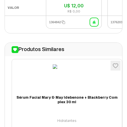
U$
12,00
VALOR
R$ 0,00
1364842
1376203
Produtos Similares
Sérum Facial Mary & May Idebenone + Blackberry Com
plex 30 ml
Hidratantes