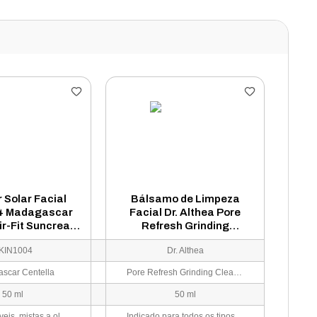
r Solar Facial
Bálsamo de Limpeza
4 Madagascar
Facial Dr. Althea Pore
ir-Fit Suncream
Refresh Grinding
FPS 50+ 50ml
Cleansing Balm 50ml
KIN1004
Dr. Althea
scar Centella
Pore Refresh Grinding Cleansing
50 ml
50 ml
Peles sensíveis, mistas a oleosas, ou para quem busca um protetor solar físico leve e sem sensação pegajosa.
Indicado para todos os tipos de pele, incluindo peles sensíveis, acnéticas ou com poros obstruídos que necessitam de uma limpeza profunda e higiênica sem irritações.