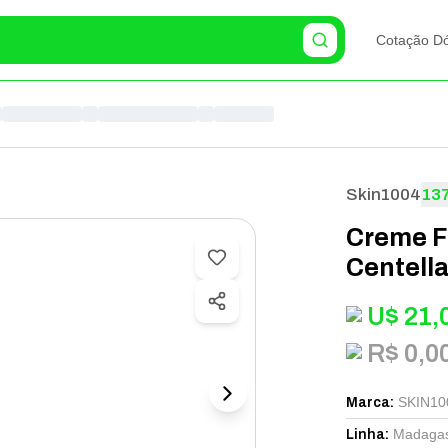
Cotação Dó
Skin1004
13
Creme F
Centell
U$
21,
R$ 0,0
SKIN10
Marca
:
Madagasc
Linha
: