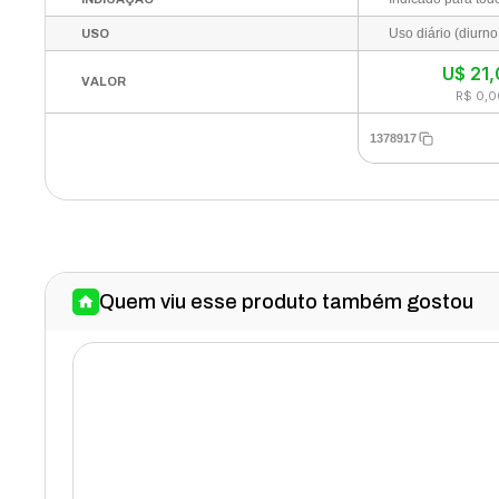
USO
U$
21
VALOR
R$ 0,0
1378917
Quem viu esse produto também gostou