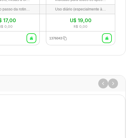
Como último passo da rotina de cuidados pela manhã, aplique uma quantidade generosa uniformemente no rosto, pescoço e áreas expostas ao sol. Reaplique a cada 2-3 horas ou conforme necessário.
Uso diário (especialmente à noite como primeiro passo da dupla limpeza). Gire a embalagem no sentido horário para dispensar a quantidade desejada do produto moído/raciocinado de forma higiênica. Aplique no rosto seco e massageie suavemente para derreter a maquiagem e o protetor solar. Adicione um pouco de água morna para emulsionar e enxágue bem.
$
17,00
U$
19,00
R$ 0,00
R$ 0,00
1376043