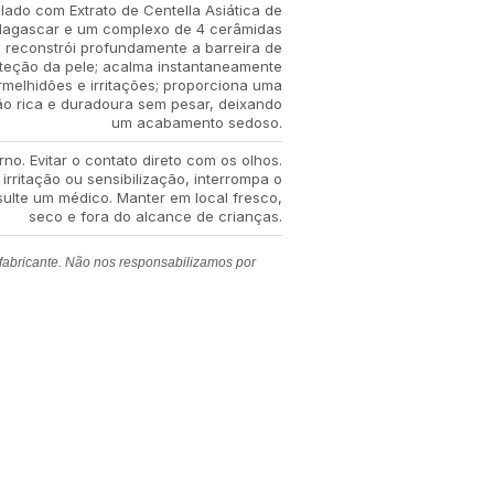
lado com Extrato de Centella Asiática de
agascar e um complexo de 4 cerâmidas
; reconstrói profundamente a barreira de
teção da pele; acalma instantaneamente
rmelhidões e irritações; proporciona uma
ão rica e duradoura sem pesar, deixando
um acabamento sedoso.
no. Evitar o contato direto com os olhos.
irritação ou sensibilização, interrompa o
ulte um médico. Manter em local fresco,
seco e fora do alcance de crianças.
 fabricante. Não nos responsabilizamos por