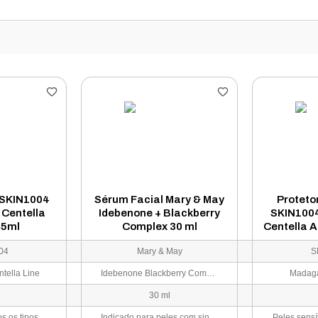
 SKIN1004
Sérum Facial Mary & May
Proteto
Centella
Idebenone + Blackberry
SKIN100
75ml
Complex 30 ml
Centella A
Light 
04
Mary & May
S
tella Line
Idebenone Blackberry Complex
Madaga
30 ml
Indicado para todos os tipos de pele, especialmente peles sensíveis, irritadas, ressecadas ou com a barreira cutânea danificada.
Indicado para peles com sinais de envelhecimento, perda de firmeza, opacidade, rugas, linhas finas e tom desigual.