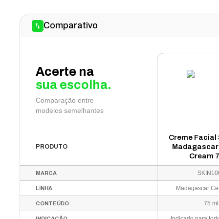
Comparativo
Acerte na
sua escolha.
Comparação entre
modelos semelhantes
Creme Facial
Madagascar 
PRODUTO
Cream 
SKIN10
MARCA
Madagascar Cen
LINHA
75 ml
CONTEÚDO
INDICAÇÃO