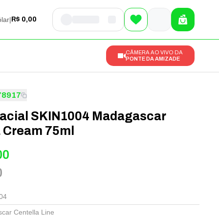
lar
|
R$ 0,00
CÂMERA AO VIVO DA
PONTE DA AMIZADE
78917
acial SKIN1004 Madagascar
a Cream 75ml
00
0
04
ar Centella Line