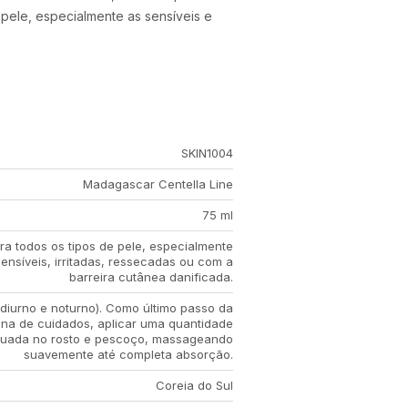
 pele, especialmente as sensíveis e
SKIN1004
Madagascar Centella Line
75 ml
ra todos os tipos de pele, especialmente
sensíveis, irritadas, ressecadas ou com a
barreira cutânea danificada.
(diurno e noturno). Como último passo da
tina de cuidados, aplicar uma quantidade
uada no rosto e pescoço, massageando
suavemente até completa absorção.
Coreia do Sul