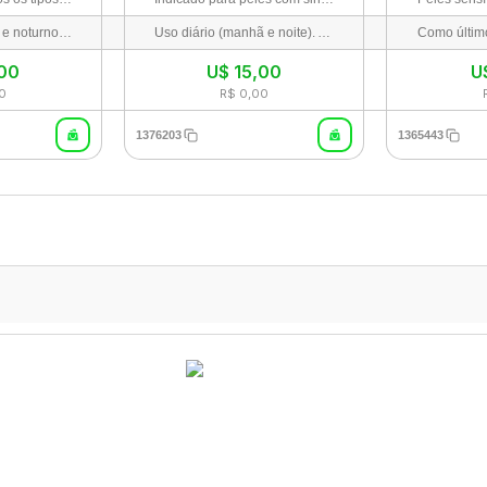
Uso diário (diurno e noturno). Como último passo da rotina de cuidados, aplicar uma quantidade adequada no rosto e pescoço, massageando suavemente até completa absorção.
Uso diário (manhã e noite). Após limpar e tonificar o rosto, aplique de 2 a 3 gotas sobre a pele e espalhe suavemente até a completa absorção. Finalize com o seu creme hidratante habitual.
,00
U$
15,00
U
0
R$ 0,00
1376203
1365443