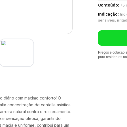
75 
Conteúdo
:
Ind
Indicação
:
sensíveis, irrit
Preços e cotação s
para residentes n
do diário com máximo conforto! O
lta concentração de centella asiática
rreira natural contra o ressecamento.
xar sensação oleosa, garantindo
 macia e uniforme, contribui para um