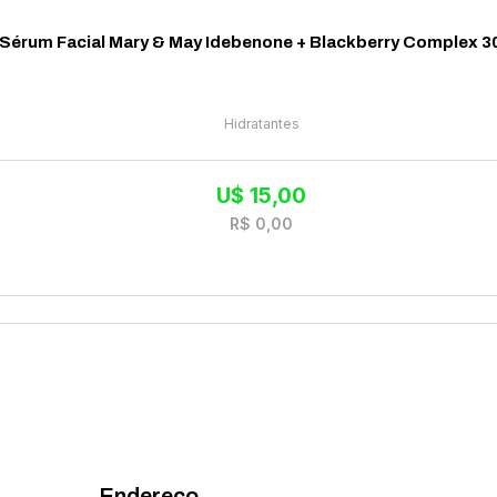
Sérum Facial Mary & May Idebenone + Blackberry Complex 3
Hidratantes
U$
15,00
R$
0,00
Endereço