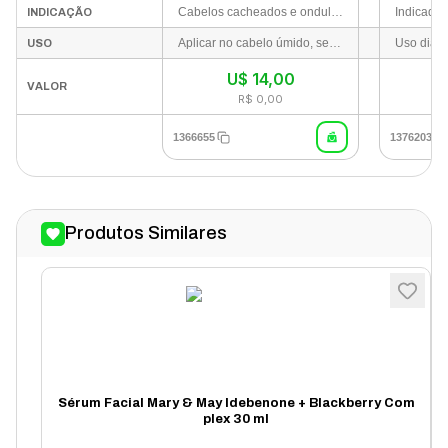
Cabelos cacheados e ondulados que necessitam de definição, controle de textura e fixação
INDICAÇÃO
Aplicar no cabelo úmido, seco apenas com a toalha, do comprimento às pontas, distribuindo uniformemente. Estilizar como de costume (deixar secar naturalmente ou usar difusor)
USO
U$
14,00
VALOR
R$ 0,00
1366655
1376203
Produtos Similares
Sérum Facial Mary & May Idebenone + Blackberry Com
plex 30 ml