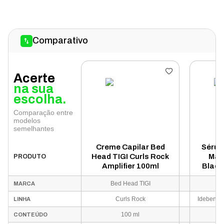
Comparativo
Acerte
na sua
escolha.
Comparação entre
modelos
semelhantes
Creme Capilar Bed
Sérum
Head TIGI Curls Rock
May
PRODUTO
Amplifier 100ml
Black
Bed Head TIGI
MARCA
Curls Rock
LINHA
100 ml
CONTEÚDO