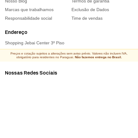
Nosso Blog
Termos de garantia
Marcas que trabalhamos
Exclusão de Dados
Responsabilidade social
Time de vendas
Endereço
Shopping Jebai Center 3º Piso
Preços e cotação sujeitos a alterações sem aviso prévio. Valores não incluem IVA,
obrigatório para residentes no Paraguai.
Não fazemos entrega no Brasil.
Nossas Redes Sociais
Acompanhe todas as novidades
Atacado Connect ® Todos os direitos reservados 2026