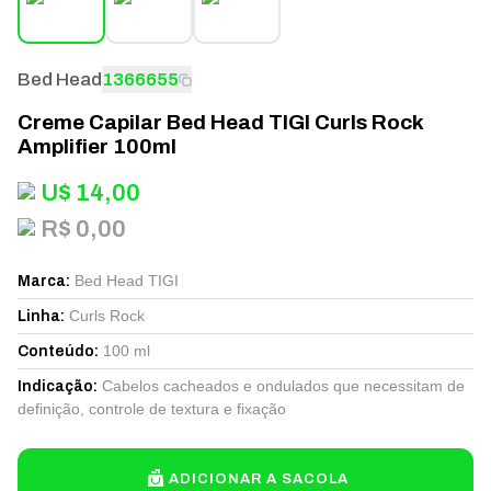
Bed Head
1366655
Creme Capilar Bed Head TIGI Curls Rock
Amplifier 100ml
U$
14,00
R$ 0,00
Bed Head TIGI
Marca
:
Curls Rock
Linha
:
100 ml
Conteúdo
:
Cabelos cacheados e ondulados que necessitam de
Indicação
:
definição, controle de textura e fixação
ADICIONAR A SACOLA