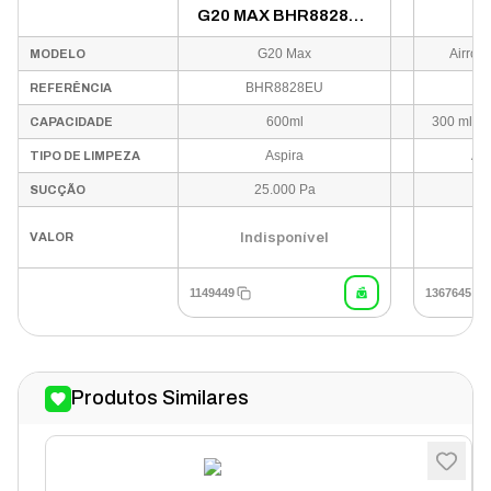
G20 MAX BHR8828EU
GRAY
G20 Max
Airrob
MODELO
BHR8828EU
REFERÊNCIA
600ml
300 ml, P
CAPACIDADE
Aspira
Asp
TIPO DE LIMPEZA
25.000 Pa
SUCÇÃO
U
Indisponível
VALOR
1149449
1367645
Produtos Similares