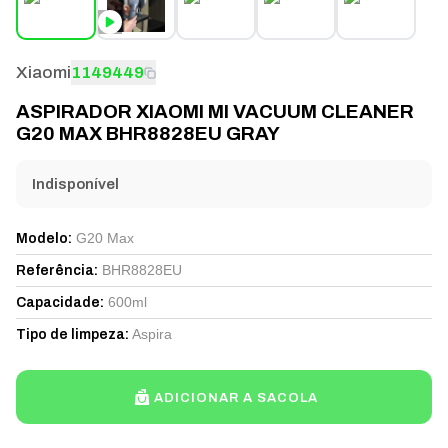
Xiaomi
1149449
ASPIRADOR XIAOMI MI VACUUM CLEANER
G20 MAX BHR8828EU GRAY
Indisponível
G20 Max
Modelo
:
BHR8828EU
Referência
:
600ml
Capacidade
:
Aspira
Tipo de limpeza
:
ADICIONAR A SACOLA