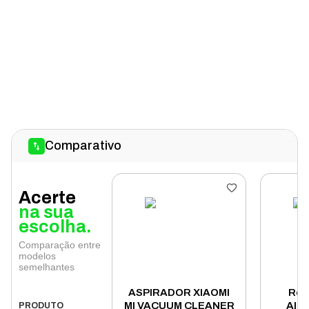
Comparativo
Acerte
na sua
escolha.
Comparação entre
modelos
semelhantes
ASPIRADOR XIAOMI
Rob
MI VACUUM CLEANER
AIR
PRODUTO