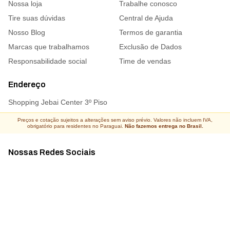
Nossa loja
Trabalhe conosco
Tire suas dúvidas
Central de Ajuda
Nosso Blog
Termos de garantia
Marcas que trabalhamos
Exclusão de Dados
Responsabilidade social
Time de vendas
Endereço
Shopping Jebai Center 3º Piso
Preços e cotação sujeitos a alterações sem aviso prévio. Valores não incluem IVA,
obrigatório para residentes no Paraguai.
Não fazemos entrega no Brasil.
Nossas Redes Sociais
Acompanhe todas as novidades
Atacado Connect ® Todos os direitos reservados 2026