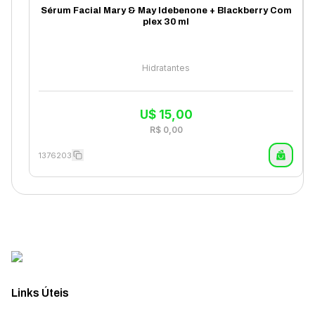
Sérum Facial Mary & May Idebenone + Blackberry Com
plex 30 ml
Hidratantes
U$
15,00
R$
0,00
1376203
Links Úteis