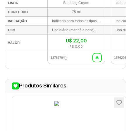
Soothing Cream
LINHA
75 ml
CONTEÚDO
Indicado para todos os tipos de pele, especialmente peles sensíveis, reativas, acneicas, com vermelhidão ou barreira cutânea danificada.
INDICAÇÃO
Uso diário (manhã e noite). Como última etapa da rotina de cuidados (antes do protetor solar pela manhã), aplique uma quantidade adequada sobre o rosto e o pescoço, espalhando suavemente e dando leves batidinhas para melhor absorção.
USO
U$
22,00
VALOR
R$ 0,00
1378979
1376203
Produtos Similares