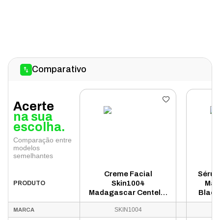
Comparativo
Acerte
na sua
escolha.
Comparação entre
modelos
semelhantes
Creme Facial
Sérum
Skin1004
May
PRODUTO
Madagascar Centella
Black
Soothing 75ml
SKIN1004
MARCA