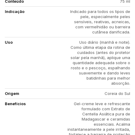
Conteúdo
75 ml
Indicação
Indicado para todos os tipos de
pele, especialmente peles
sensíveis, reativas, acneicas,
com vermelhidão ou barreira
cutânea danificada.
Uso
Uso diário (manhã e noite).
Como última etapa da rotina de
cuidados (antes do protetor
solar pela manhã), aplique uma
quantidade adequada sobre o
rosto e o pescoço, espalhando
suavemente e dando leves
batidinhas para melhor
absorção.
Origem
Coreia do Sul
Benefícios
Gel-creme leve e refrescante
formulado com Extrato de
Centella Asiática pura de
Madagascar e ceramidas
essenciais. Acalma
instantaneamente a pele irritada,
fortalece a barreira de proteção