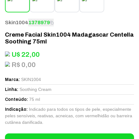
Skin1004
1378979
Creme Facial Skin1004 Madagascar Centella
Soothing 75ml
U$
22,00
R$ 0,00
SKIN1004
Marca
:
Soothing Cream
Linha
:
75 ml
Conteúdo
:
Indicado para todos os tipos de pele, especialmente
Indicação
:
peles sensíveis, reativas, acneicas, com vermelhidão ou barreira
cutânea danificada.