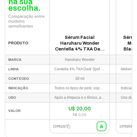
na sua
escolha.
Comparação entre
modelos
semelhantes
Sérum Facial
Sérum
Haruharu Wonder
May
PRODUTO
Centella 4% TXA Dark
Black
Spot Go Away 30ml
Haruharu Wonder
MARCA
Centella 4% TXA Dark Spot Go Away
LINHA
30 ml
CONTEÚDO
Todos os tipos de pele, especialmente peles com manchas, marcas de acne, tom irregular e sensíveis.
INDICAÇÃO
Após a limpeza e o tônico, aplique algumas gotas no rosto e pescoço. Massageie suavemente até completa absorção. Finalize com hidratante e utilize protetor solar durante o dia.
USO
U$
20,00
VALOR
R$ 0,00
1378122
1376203