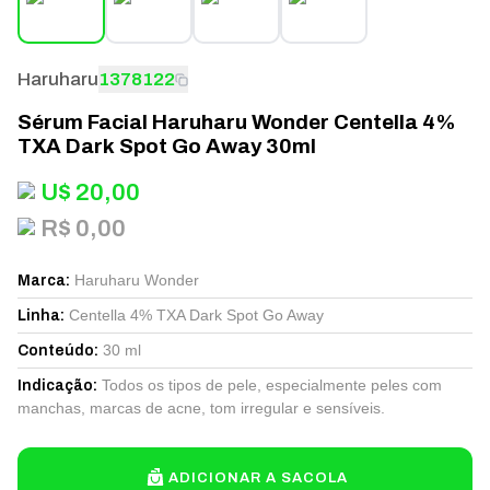
Haruharu
1378122
Sérum Facial Haruharu Wonder Centella 4%
TXA Dark Spot Go Away 30ml
U$
20,00
R$ 0,00
Haruharu Wonder
Marca
:
Centella 4% TXA Dark Spot Go Away
Linha
:
30 ml
Conteúdo
:
Todos os tipos de pele, especialmente peles com
Indicação
:
manchas, marcas de acne, tom irregular e sensíveis.
ADICIONAR A SACOLA