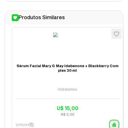
Produtos Similares
Sérum Facial Mary & May Idebenone + Blackberry Com
plex 30 ml
Hidratantes
U$
15,00
R$
0,00
1376203