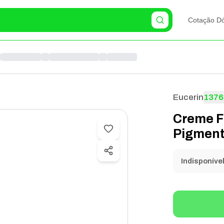
Cotação Dó
Eucerin
1376
Creme Fa
Pigment
Indisponíve