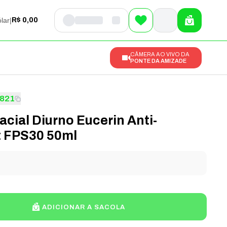
lar
|
R$ 0,00
CÂMERA AO VIVO DA
PONTE DA AMIZADE
821
cial Diurno Eucerin Anti-
 FPS30 50ml
l
ADICIONAR A SACOLA