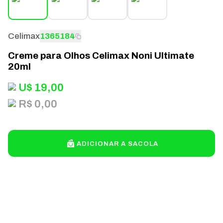
Celimax
1365184
Creme para Olhos Celimax Noni Ultimate
20ml
U$
19,00
R$ 0,00
ADICIONAR A SACOLA