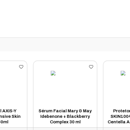
l AXIS-Y
Sérum Facial Mary & May
Proteto
nsive Skin
Idebenone + Blackberry
SKIN100
30ml
Complex 30 ml
Centella A
Light 