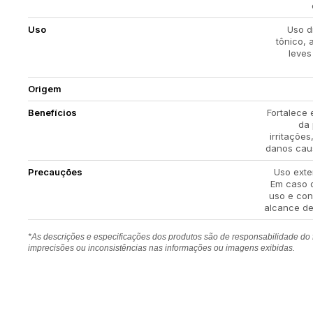
Uso
Uso d
tônico, 
leves
Origem
Benefícios
Fortalece 
da 
irritaçõe
danos caus
Precauções
Uso exter
Em caso d
uso e con
alcance de 
*As descrições e especificações dos produtos são de responsabilidade do
imprecisões ou inconsistências nas informações ou imagens exibidas.