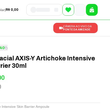
lar
|
R$ 0,00
CÂMERA AO VIVO DA
PONTE DA AMIZADE
40
cial AXIS-Y Artichoke Intensive
rier 30ml
00
0
e Intensive Skin Barrier Ampoule