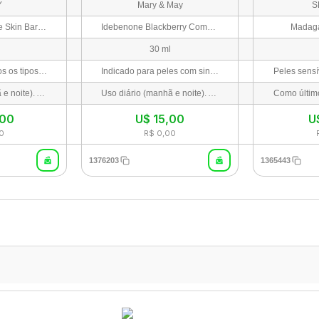
Y
Mary & May
S
Artichoke Intensive Skin Barrier Ampoule
Idebenone Blackberry Complex
Madaga
30 ml
Indicado para todos os tipos de pele, especialmente peles sensíveis, reativas, com barreira cutânea danificada, oleosas ou proensas à acne.
Indicado para peles com sinais de envelhecimento, perda de firmeza, opacidade, rugas, linhas finas e tom desigual.
Uso diário (manhã e noite). Após a limpeza e o tônico, aplique algumas gotas sobre o rosto e dê leves batidinhas com os dedos para facilitar a absorção.
Uso diário (manhã e noite). Após limpar e tonificar o rosto, aplique de 2 a 3 gotas sobre a pele e espalhe suavemente até a completa absorção. Finalize com o seu creme hidratante habitual.
,00
U$
15,00
U
0
R$ 0,00
1376203
1365443