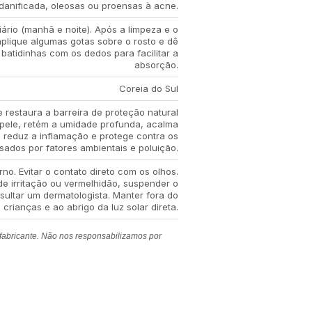
danificada, oleosas ou proensas à acne.
iário (manhã e noite). Após a limpeza e o
aplique algumas gotas sobre o rosto e dê
 batidinhas com os dedos para facilitar a
absorção.
Coreia do Sul
e restaura a barreira de proteção natural
pele, retém a umidade profunda, acalma
s, reduz a inflamação e protege contra os
ados por fatores ambientais e poluição.
no. Evitar o contato direto com os olhos.
e irritação ou vermelhidão, suspender o
sultar um dermatologista. Manter fora do
crianças e ao abrigo da luz solar direta.
 fabricante. Não nos responsabilizamos por