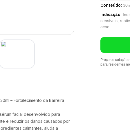
30m
Conteúdo
:
Ind
Indicação
:
sensíveis, reat
acne.
Preços e cotação s
para residentes n
 30ml – Fortalecimento da Barreira
 sérum facial desenvolvido para
ente e reduzir os danos causados por
ngredientes calmantes, ajuda a