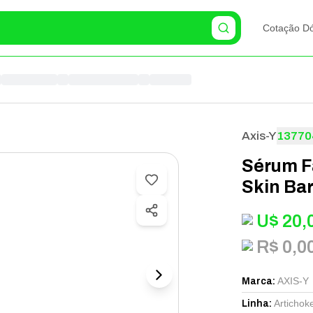
Cotação Dó
Axis-Y
13770
Sérum Fa
Skin Bar
U$
20,
R$ 0,0
AXIS-Y
Marca
:
Artichok
Linha
: