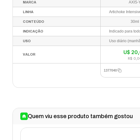
AXIS-
MARCA
LINHA
30ml
CONTEÚDO
INDICAÇÃO
USO
U$
20
VALOR
R$ 0,0
1377040
Quem viu esse produto também gostou