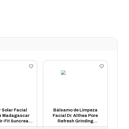
r Solar Facial
Bálsamo de Limpeza
4 Madagascar
Facial Dr. Althea Pore
ir-Fit Suncream
Refresh Grinding
FPS 50+ 50ml
Cleansing Balm 50ml