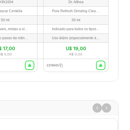
KIN1004
Dr. Althea
scar Centella
Pore Refresh Grinding Cleansing
50 ml
50 ml
Peles sensíveis, mistas a oleosas, ou para quem busca um protetor solar físico leve e sem sensação pegajosa.
Indicado para todos os tipos de pele, incluindo peles sensíveis, acnéticas ou com poros obstruídos que necessitam de uma limpeza profunda e higiênica sem irritações.
Como último passo da rotina de cuidados pela manhã, aplique uma quantidade generosa uniformemente no rosto, pescoço e áreas expostas ao sol. Reaplique a cada 2-3 horas ou conforme necessário.
Uso diário (especialmente à noite como primeiro passo da dupla limpeza). Gire a embalagem no sentido horário para dispensar a quantidade desejada do produto moído/raciocinado de forma higiênica. Aplique no rosto seco e massageie suavemente para derreter a maquiagem e o protetor solar. Adicione um pouco de água morna para emulsionar e enxágue bem.
$
17,00
U$
19,00
R$ 0,00
R$ 0,00
1376043