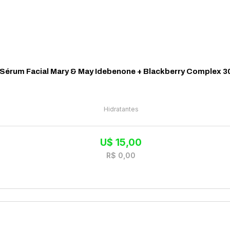
Sérum Facial Mary & May Idebenone + Blackberry Complex 3
Hidratantes
U$
15,00
R$
0,00