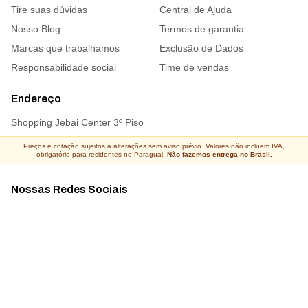
Tire suas dúvidas
Central de Ajuda
Nosso Blog
Termos de garantia
Marcas que trabalhamos
Exclusão de Dados
Responsabilidade social
Time de vendas
Endereço
Shopping Jebai Center 3º Piso
Preços e cotação sujeitos a alterações sem aviso prévio. Valores não incluem IVA,
obrigatório para residentes no Paraguai.
Não fazemos entrega no Brasil.
Nossas Redes Sociais
Acompanhe todas as novidades
Atacado Connect ® Todos os direitos reservados 2026