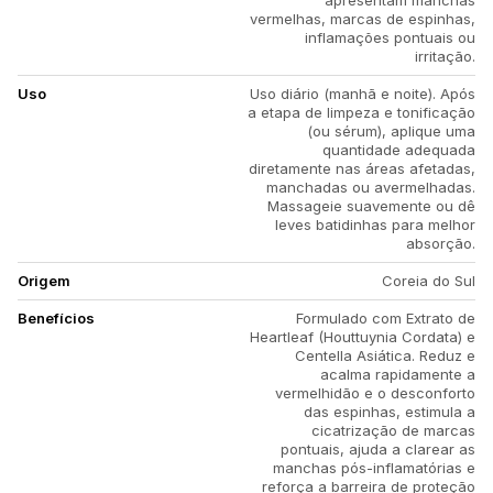
apresentam manchas
vermelhas, marcas de espinhas,
inflamações pontuais ou
irritação.
Uso
Uso diário (manhã e noite). Após
a etapa de limpeza e tonificação
(ou sérum), aplique uma
quantidade adequada
diretamente nas áreas afetadas,
manchadas ou avermelhadas.
Massageie suavemente ou dê
leves batidinhas para melhor
absorção.
Origem
Coreia do Sul
Benefícios
Formulado com Extrato de
Heartleaf (Houttuynia Cordata) e
Centella Asiática. Reduz e
acalma rapidamente a
vermelhidão e o desconforto
das espinhas, estimula a
cicatrização de marcas
pontuais, ajuda a clarear as
manchas pós-inflamatórias e
reforça a barreira de proteção