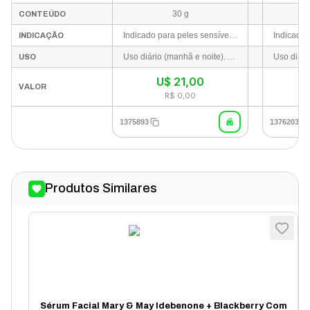
30 g
CONTEÚDO
Indicado para peles sensíveis, acneicas ou reativas que apresentam manchas vermelhas, marcas de espinhas, inflamações pontuais ou irritação.
INDICAÇÃO
Uso diário (manhã e noite). Após a etapa de limpeza e tonificação (ou sérum), aplique uma quantidade adequada diretamente nas áreas afetadas, manchadas ou avermelhadas. Massageie suavemente ou dê leves batidinhas para melhor absorção.
USO
U$
21,00
VALOR
R$ 0,00
1375893
1376203
Produtos Similares
Sérum Facial Mary & May Idebenone + Blackberry Com