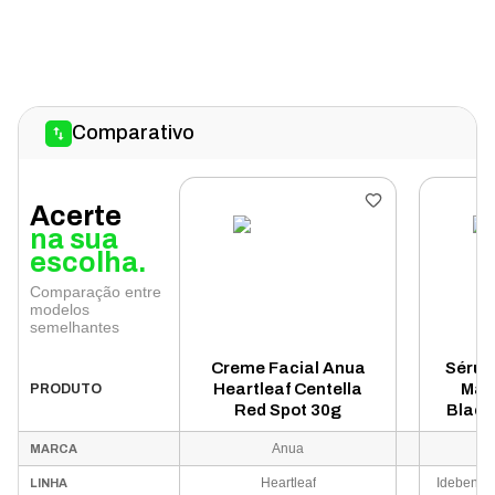
Comparativo
Acerte
na sua
escolha.
Comparação entre
modelos
semelhantes
Creme Facial Anua
Sérum
Heartleaf Centella
May
PRODUTO
Red Spot 30g
Black
Anua
MARCA
Heartleaf
LINHA