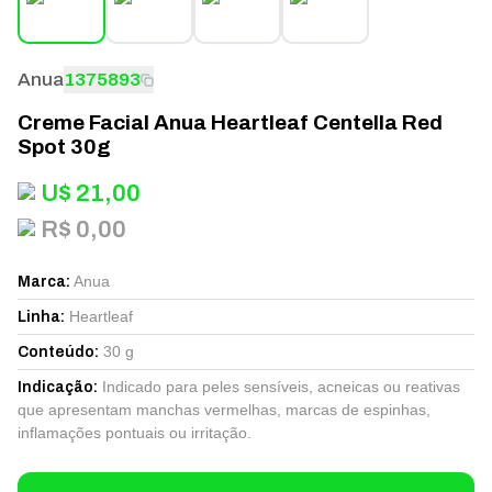
Anua
1375893
Creme Facial Anua Heartleaf Centella Red
Spot 30g
U$
21,00
R$ 0,00
Anua
Marca
:
Heartleaf
Linha
:
30 g
Conteúdo
:
Indicado para peles sensíveis, acneicas ou reativas
Indicação
:
que apresentam manchas vermelhas, marcas de espinhas,
inflamações pontuais ou irritação.