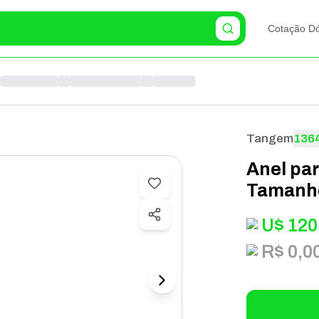
Cotação Dó
Tangem
136
Anel pa
Tamanho
U$
120
R$ 0,0