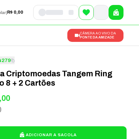
lar
|
R$ 0,00
CÂMERA AO VIVO DA
PONTE DA AMIZADE
4279
ra Criptomoedas Tangem Ring
 8 + 2 Cartões
,00
0
ADICIONAR A SACOLA