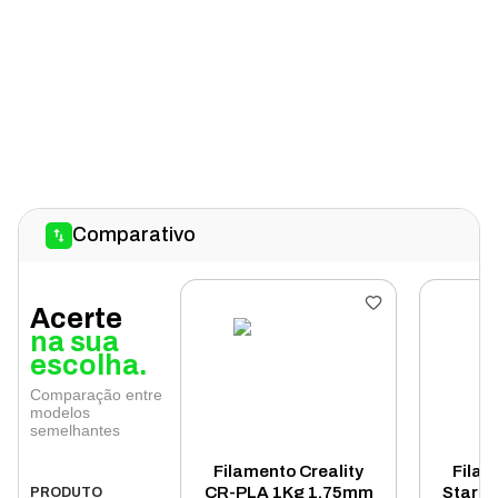
Comparativo
Acerte
na sua
escolha.
Comparação entre
modelos
semelhantes
Filamento Creality
Filam
CR-PLA 1Kg 1.75mm
Stardu
PRODUTO