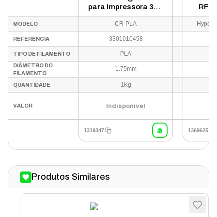
para Impressora 3D -
RFID
Matte Rainbow
para I
CR-PLA
Hyper P
MODELO
3301010458
3
REFERÊNCIA
PLA
TIPO DE FILAMENTO
DIÂMETRO DO
1.75mm
FILAMENTO
1Kg
QUANTIDADE
Indisponível
In
VALOR
1319347
1369625
Produtos Similares