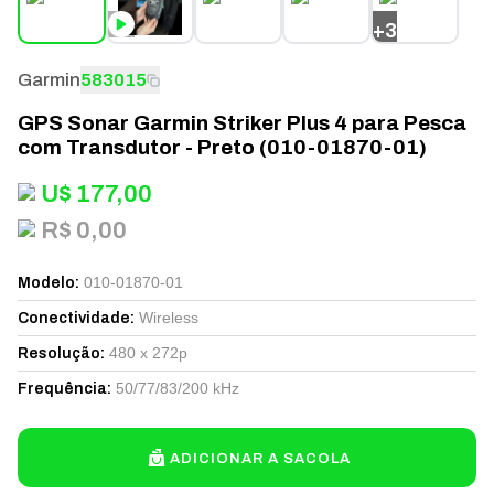
+
3
Garmin
583015
GPS Sonar Garmin Striker Plus 4 para Pesca
com Transdutor - Preto (010-01870-01)
U$
177,00
R$ 0,00
010-01870-01
Modelo
:
Wireless
Conectividade
:
480 x 272p
Resolução
:
50/77/83/200 kHz
Frequência
:
ADICIONAR A SACOLA