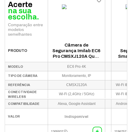
Acerte
na sua
escolha.
Comparação entre
modelos
semelhantes
Câmera de
C
Segurança Imilab EC6
Segu
PRODUTO
Pro CMSXJ120A Quad
Smart
HD WiFi - Branco
BHR91
EC6 Pro 4K
B
MODELO
Wi
Monitoramento, IP
C
TIPO DE CÂMERA
CMSXJ120A
REFERÊNCIA
CONECTIVIDADE
Wi-Fi (2,4GHz / 5GHz)
WIRELESS
Alexa, Google Assistant
COMPATIBILIDADE
Indisponível
VALOR
1305937
1196757