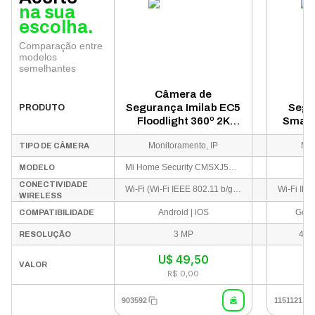
na sua
escolha.
Comparação entre
modelos
semelhantes
Câmera de
C
Segurança Imilab EC5
Segu
PRODUTO
Floodlight 360º 2K
Smart
3MP WiFi - Branco
MJSXJ
Monitoramento, IP
Mon
TIPO DE CÂMERA
Mi Home Security CMSXJ55A EC5 2K
MODELO
CONECTIVIDADE
Wi-Fi (Wi-Fi IEEE 802.11 b/g/n 2.4GHz) | Bluetooth
WIRELESS
Android | iOS
Goog
COMPATIBILIDADE
3 MP
4 M
RESOLUÇÃO
U$
49,50
VALOR
R$ 0,00
903592
1151121