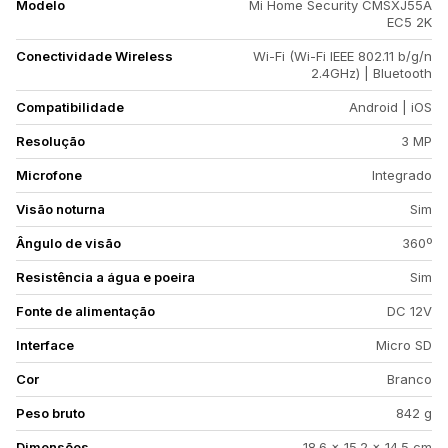
Modelo
Mi Home Security CMSXJ55A
EC5 2K
Conectividade Wireless
Wi-Fi (Wi-Fi IEEE 802.11 b/g/n
2.4GHz) | Bluetooth
Compatibilidade
Android | iOS
Resolução
3 MP
Microfone
Integrado
Visão noturna
Sim
Ângulo de visão
360º
Resistência a água e poeira
Sim
Fonte de alimentação
DC 12V
Interface
Micro SD
Cor
Branco
Peso bruto
842 g
Dimensões
18.6 x 15.2 x 14.5 cm