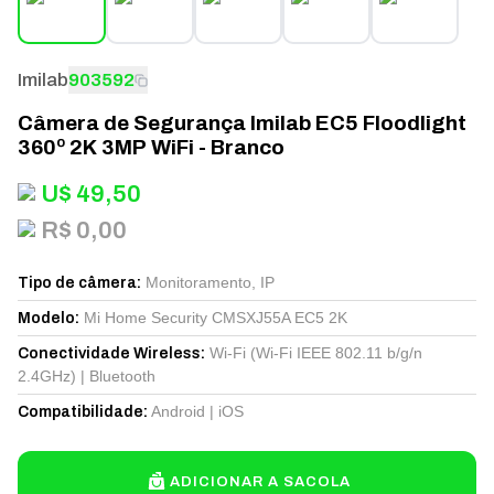
Imilab
903592
Câmera de Segurança Imilab EC5 Floodlight
360º 2K 3MP WiFi - Branco
U$
49,50
R$ 0,00
Monitoramento, IP
Tipo de câmera
:
Mi Home Security CMSXJ55A EC5 2K
Modelo
:
Wi-Fi (Wi-Fi IEEE 802.11 b/g/n
Conectividade Wireless
:
2.4GHz) | Bluetooth
Android | iOS
Compatibilidade
:
ADICIONAR A SACOLA