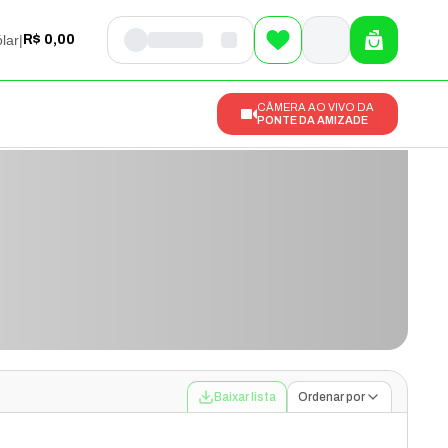
lar
|
R$ 0,00
CÂMERA AO VIVO DA
PONTE DA AMIZADE
Baixar lista
Ordenar por