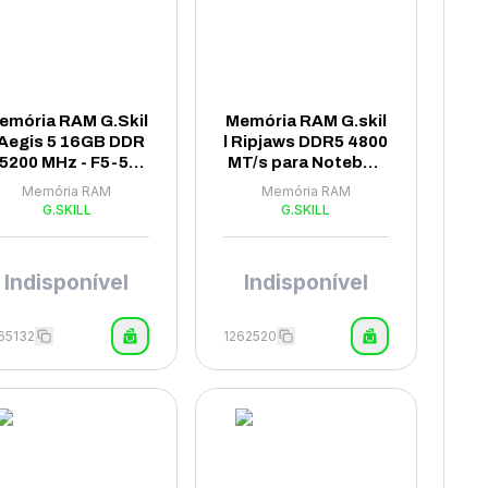
emória RAM G.Skil
Memória RAM G.skil
 Aegis 5 16GB DDR
l Ripjaws DDR5 4800
 5200 MHz - F5-520
MT/s para Noteboo
0J4040A16GX1IS
k - F5-4800S4039A
Memória RAM
Memória RAM
16GX1-RS
G.SKILL
G.SKILL
Indisponível
Indisponível
65132
1262520