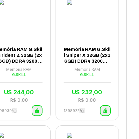
emória RAM G.Skil
Memória RAM G.Skil
 Trident Z 32GB (2x
l Sniper X 32GB (2x1
6GB) DDR4 3200 M
6GB) DDR4 3200MH
z - F4-3200C16D-3
z - F4-3200C16D-32
Memória RAM
Memória RAM
2GTZKW
GSXKB
G.SKILL
G.SKILL
U$
244,00
U$
232,00
R$
0,00
R$
0,00
398939
1398922