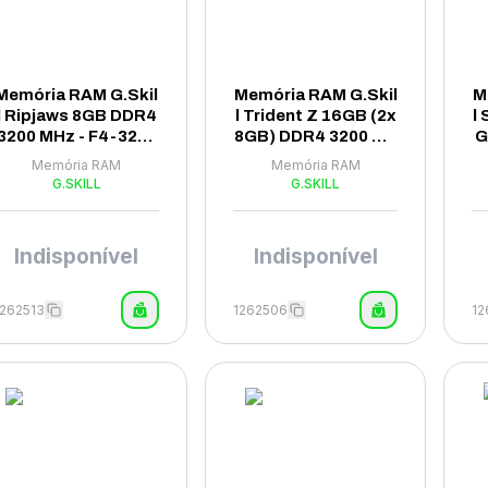
Memória RAM G.Skil
Memória RAM G.Skil
M
l Ripjaws 8GB DDR4
l Trident Z 16GB (2x
l
3200 MHz - F4-3200
8GB) DDR4 3200 MH
G
C22S-8GRS
z - F4-3200C16D-16
-
Memória RAM
Memória RAM
GTZKW
G.SKILL
G.SKILL
Indisponível
Indisponível
1262513
1262506
12