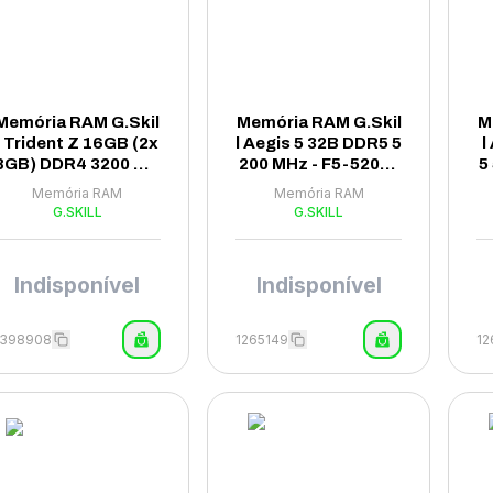
Memória RAM G.Skil
Memória RAM G.Skil
M
l Trident Z 16GB (2x
l Aegis 5 32B DDR5 5
l
8GB) DDR4 3200 MH
200 MHz - F5-5200J
5
z - F4-3200C16D-16
4040A32GX1IS
Memória RAM
Memória RAM
GTZSW
G.SKILL
G.SKILL
Indisponível
Indisponível
1398908
1265149
12