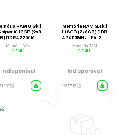
emória RAM G.Skil
Memória RAM G.skil
 Sniper X 16GB (2x8
l 16GB (2x8GB) DDR
B) DDR4 3200MHz
4 2400MHz - F4-240
 F4-3200C16D-16G
0C15D-16GNS
Memória RAM
Memória RAM
SXFB
G.SKILL
G.SKILL
Indisponível
Indisponível
61431
1257717