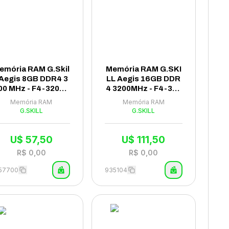
emória RAM G.Skil
Memória RAM G.SKI
 Aegis 8GB DDR4 3
LL Aegis 16GB DDR
00 MHz - F4-3200C
4 3200MHz - F4-320
16S-8GIS
0C16S-16GIS
Memória RAM
Memória RAM
G.SKILL
G.SKILL
U$
57,50
U$
111,50
R$
0,00
R$
0,00
257700
935104