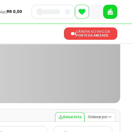
lar
|
R$ 0,00
CÂMERA AO VIVO DA
PONTE DA AMIZADE
Baixar lista
Ordenar por