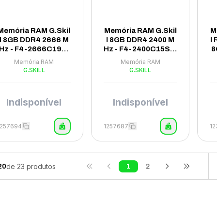
Memória RAM G.Skil
Memória RAM G.Skil
M
l 8GB DDR4 2666 M
l 8GB DDR4 2400 M
l
Hz - F4-2666C19S-
Hz - F4-2400C15S-8
8
8GNT
GNS
z
Memória RAM
Memória RAM
G.SKILL
G.SKILL
Indisponível
Indisponível
1257694
1257687
12
de
23
produtos
20
1
2