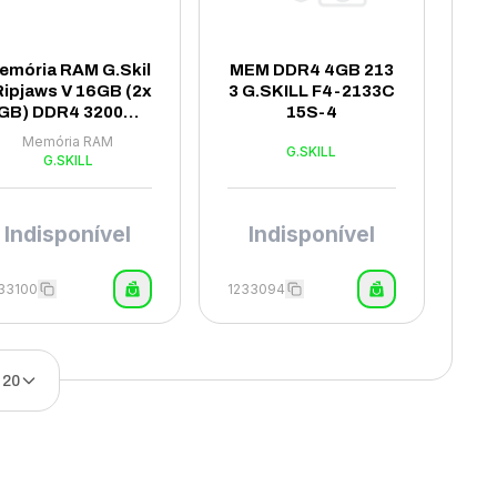
emória RAM G.Skil
MEM DDR4 4GB 213
 Ripjaws V 16GB (2x
3 G.SKILL F4-2133C
GB) DDR4 3200MH
15S-4
 - F4-3200C16D-16
Memória RAM
G.SKILL
GVKB
G.SKILL
Indisponível
Indisponível
33100
1233094
20