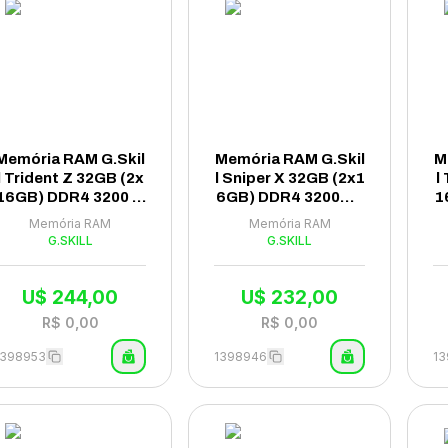
Memória RAM G.Skil
Memória RAM G.Skil
M
l Trident Z 32GB (2x
l Sniper X 32GB (2x1
l
16GB) DDR4 3200 M
6GB) DDR4 3200MH
1
Hz - F4-3200C16D-3
z - F4-3200C16D-32
H
Memória RAM
Memória RAM
2GTZ
GSXWB
G.SKILL
G.SKILL
U$
244,00
U$
232,00
R$
0,00
R$
0,00
1398953
1398946
1