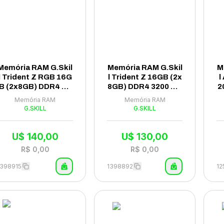
Memória RAM G.Skil
Memória RAM G.Skil
M
l Trident Z RGB 16G
l Trident Z 16GB (2x
l
B (2x8GB) DDR4 40
8GB) DDR4 3200 MH
2
00MHz - F4-4000C1
z - F4-3200C16D-16
Memória RAM
Memória RAM
8D-16GTZRB
GTZSK
G.SKILL
G.SKILL
U$
140,00
U$
130,00
R$
0,00
R$
0,00
1398915
1398892
1