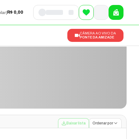
lar
|
R$ 0,00
CÂMERA AO VIVO DA
PONTE DA AMIZADE
Baixar lista
Ordenar por