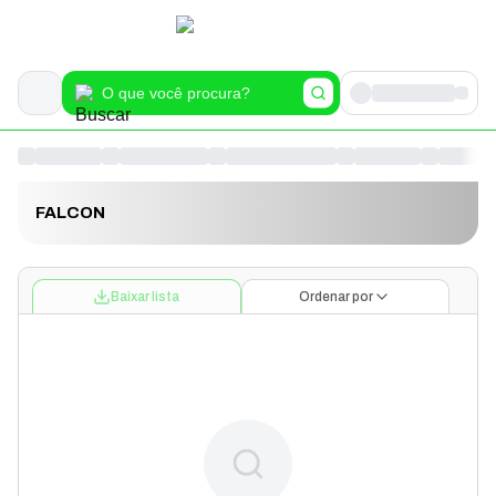
FALCON
Baixar lista
Ordenar por