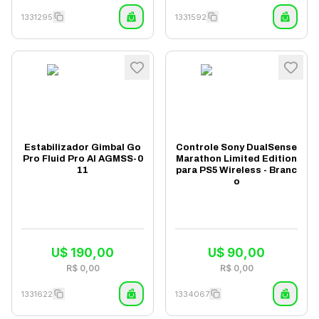
1331295
1331592
Estabilizador Gimbal Go
Controle Sony DualSense
Pro Fluid Pro AI AGMSS-0
Marathon Limited Edition
11
para PS5 Wireless - Branc
o
U$
190,00
U$
90,00
R$
0,00
R$
0,00
1331622
1334067