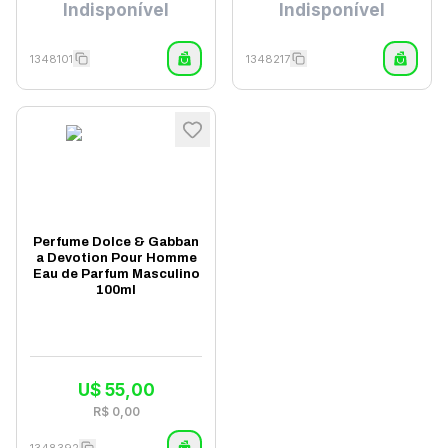
Indisponível
Indisponível
1348101
1348217
Perfume Dolce & Gabban
a Devotion Pour Homme
Eau de Parfum Masculino
100ml
U$
55,00
R$
0,00
1348392