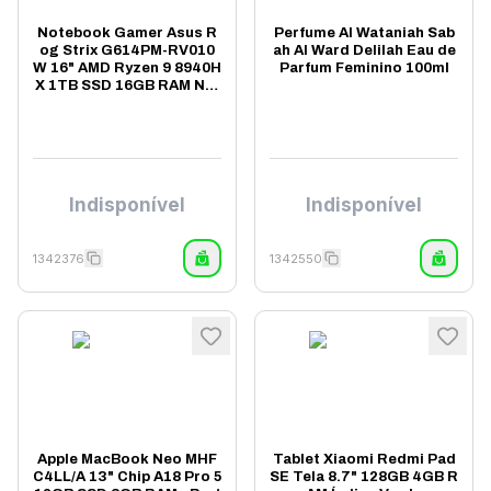
Notebook Gamer Asus R
Perfume Al Wataniah Sab
og Strix G614PM-RV010
ah Al Ward Delilah Eau de
W 16" AMD Ryzen 9 8940H
Parfum Feminino 100ml
X 1TB SSD 16GB RAM NVI
DIA GeForce RTX 5060 8G
B - Cinza
Indisponível
Indisponível
1342376
1342550
Apple MacBook Neo MHF
Tablet Xiaomi Redmi Pad
C4LL/A 13" Chip A18 Pro 5
SE Tela 8.7" 128GB 4GB R