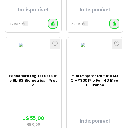
Indisponível
Indisponível
1329889
1329971
Fechadura Digital Satellit
Mini Projetor Portátil MX
e SL-83 Biométrica - Pret
Q HY300 Pro Full HD Bivol
o
t - Branco
U$
55,00
Indisponível
R$
0,00