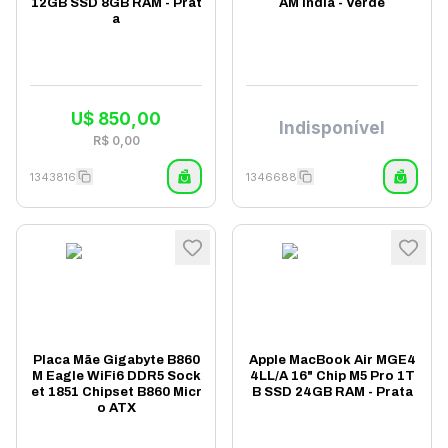
12GB SSD 8GB RAM - Prat
AM Índia - Verde
a
U$
850,00
Indisponível
R$
0,00
1343816
1346688
Placa Mãe Gigabyte B860
Apple MacBook Air MGE4
M Eagle WiFi6 DDR5 Sock
4LL/A 16" Chip M5 Pro 1T
et 1851 Chipset B860 Micr
B SSD 24GB RAM - Prata
o ATX