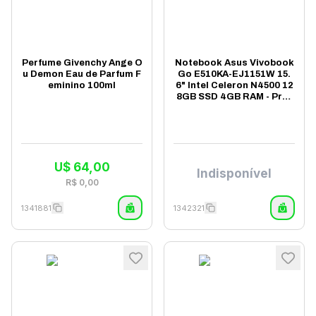
Perfume Givenchy Ange O
Notebook Asus Vivobook
u Demon Eau de Parfum F
Go E510KA-EJ1151W 15.
eminino 100ml
6" Intel Celeron N4500 12
8GB SSD 4GB RAM - Pret
o
U$
64,00
Indisponível
R$
0,00
1341881
1342321