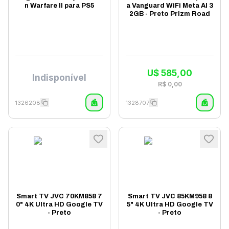
n Warfare II para PS5
a Vanguard WiFi Meta AI 3
2GB - Preto Prizm Road
U$
585,00
Indisponível
R$
0,00
1326208
1328707
Smart TV JVC 70KM858 7
Smart TV JVC 85KM958 8
0" 4K Ultra HD Google TV
5" 4K Ultra HD Google TV
- Preto
- Preto